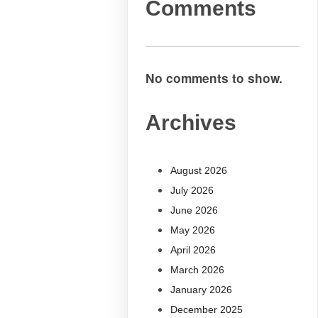
Comments
No comments to show.
Archives
August 2026
July 2026
June 2026
May 2026
April 2026
March 2026
January 2026
December 2025