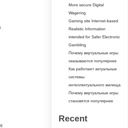
More secure Digital
Wagering
Gaming site Internet-based:
s
Realistic Information
intended for Safer Electronic
Gambling
Почему виртуальные игры
оказываются популярнее
Как работают актуальные
системы
интеллектуального жилища
Почему виртуальные игры
становятся популярнее
Recent
nt