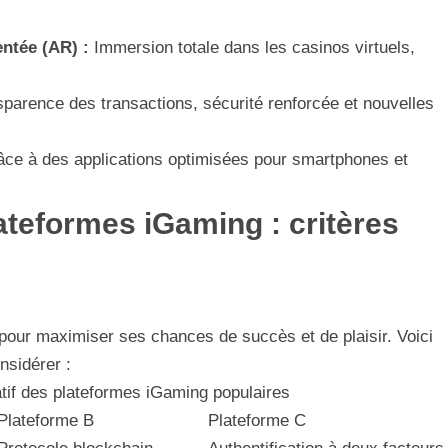
entée (AR) :
Immersion totale dans les casinos virtuels,
parence des transactions, sécurité renforcée et nouvelles
âce à des applications optimisées pour smartphones et
teformes iGaming : critères
 pour maximiser ses chances de succès et de plaisir. Voici
nsidérer :
tif des plateformes iGaming populaires
Plateforme B
Plateforme C
Protocole blockchain
Authentification à deux facteurs