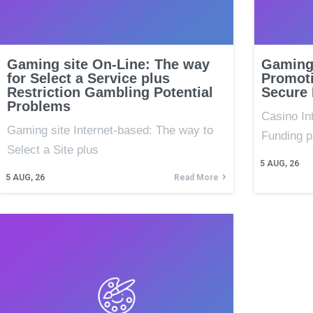
Gaming site On-Line: The way
Gaming 
for Select a Service plus
Promoti
Restriction Gambling Potential
Secure 
Problems
Casino In
Gaming site Internet-based: The way to
Funding p
Select a Site plus
5
AUG, 26
5
AUG, 26
Read More