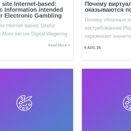
site Internet-based:
Почему виртуа
ic Information intended
оказываются п
er Electronic Gambling
Почему облачные и
te Internet-based: Useful
востребованнее Иг
or More secure Digital Wagering
переживает значит
Read More
6
AUG, 26