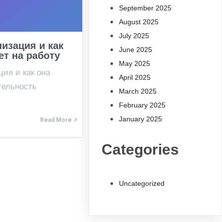
September 2025
August 2025
July 2025
низация и как
June 2025
ет на работу
May 2025
ция и как она
April 2025
тельность
March 2025
February 2025
January 2025
Read More
Categories
Uncategorized