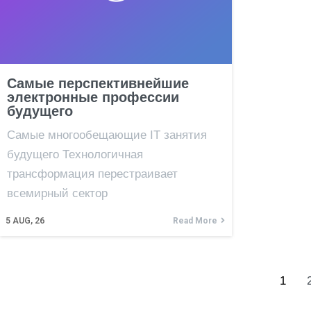
Самые перспективнейшие
электронные профессии
будущего
Самые многообещающие IT занятия
будущего Технологичная
трансформация перестраивает
всемирный сектор
5
AUG, 26
Read More
1