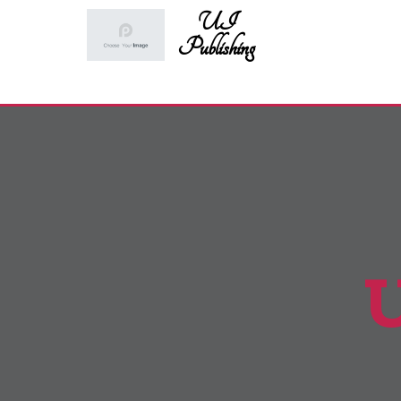
UI
Publishing
U