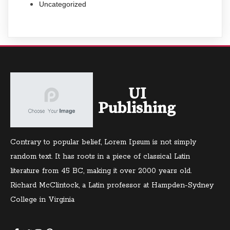
Uncategorized
UI
Publishing
Contrary to popular belief, Lorem Ipsum is not simply
random text. It has roots in a piece of classical Latin
literature from 45 BC, making it over 2000 years old.
Richard McClintock, a Latin professor at Hampden-Sydney
College in Virginia