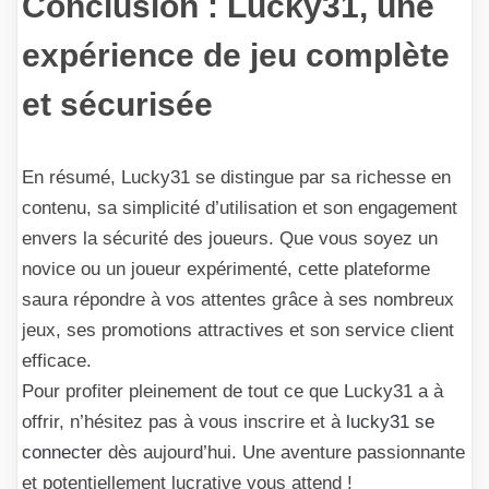
Conclusion : Lucky31, une
expérience de jeu complète
et sécurisée
En résumé, Lucky31 se distingue par sa richesse en
contenu, sa simplicité d’utilisation et son engagement
envers la sécurité des joueurs. Que vous soyez un
novice ou un joueur expérimenté, cette plateforme
saura répondre à vos attentes grâce à ses nombreux
jeux, ses promotions attractives et son service client
efficace.
Pour profiter pleinement de tout ce que Lucky31 a à
offrir, n’hésitez pas à vous inscrire et à
lucky31 se
connecter
dès aujourd’hui. Une aventure passionnante
et potentiellement lucrative vous attend !