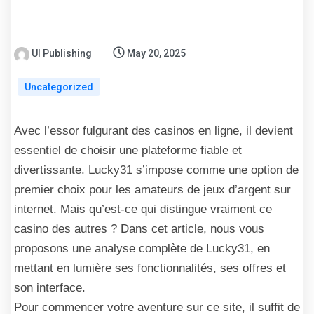
UI Publishing
May 20, 2025
Uncategorized
Avec l’essor fulgurant des casinos en ligne, il devient
essentiel de choisir une plateforme fiable et
divertissante. Lucky31 s’impose comme une option de
premier choix pour les amateurs de jeux d’argent sur
internet. Mais qu’est-ce qui distingue vraiment ce
casino des autres ? Dans cet article, nous vous
proposons une analyse complète de Lucky31, en
mettant en lumière ses fonctionnalités, ses offres et
son interface.
Pour commencer votre aventure sur ce site, il suffit de