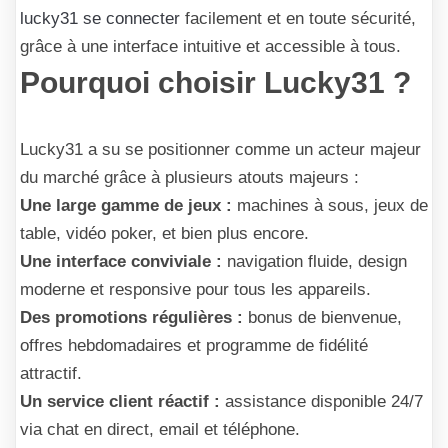
lucky31 se connecter
facilement et en toute sécurité,
grâce à une interface intuitive et accessible à tous.
Pourquoi choisir Lucky31 ?
Lucky31 a su se positionner comme un acteur majeur
du marché grâce à plusieurs atouts majeurs :
Une large gamme de jeux :
machines à sous, jeux de
table, vidéo poker, et bien plus encore.
Une interface conviviale :
navigation fluide, design
moderne et responsive pour tous les appareils.
Des promotions régulières :
bonus de bienvenue,
offres hebdomadaires et programme de fidélité
attractif.
Un service client réactif :
assistance disponible 24/7
via chat en direct, email et téléphone.