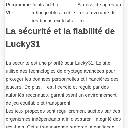
Programme
Points fidélité
Accessible après un
VIP
échangeables contre
certain volume de
des bonus exclusifs
jeu
La sécurité et la fiabilité de
Lucky31
La sécurité est une priorité pour Lucky31. Le site
utilise des technologies de cryptage avancées pour
protéger les données personnelles et financières des
joueurs. De plus, il est licencié et régulé par des
autorités reconnues, garantissant un environnement
de jeu équitable et transparent.
Les jeux proposés sont régulièrement audités par des
organismes indépendants afin d’assurer l’intégrité des
résultats. Cette transparence renforce la confiance