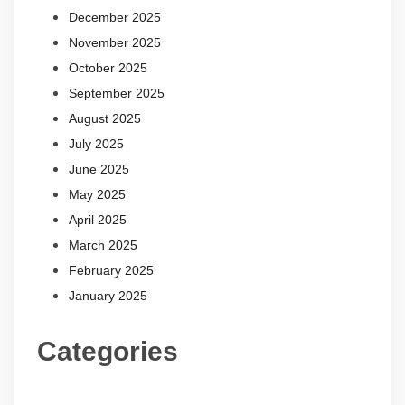
December 2025
November 2025
October 2025
September 2025
August 2025
July 2025
June 2025
May 2025
April 2025
March 2025
February 2025
January 2025
Categories