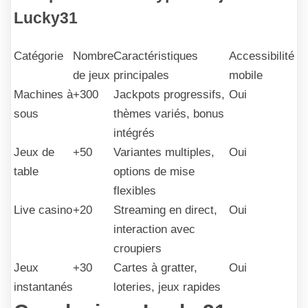
Lucky31
Catégorie
Nombre
Caractéristiques
Accessibilité
de jeux
principales
mobile
Machines à
+300
Jackpots progressifs,
Oui
sous
thèmes variés, bonus
intégrés
Jeux de
+50
Variantes multiples,
Oui
table
options de mise
flexibles
Live casino
+20
Streaming en direct,
Oui
interaction avec
croupiers
Jeux
+30
Cartes à gratter,
Oui
instantanés
loteries, jeux rapides