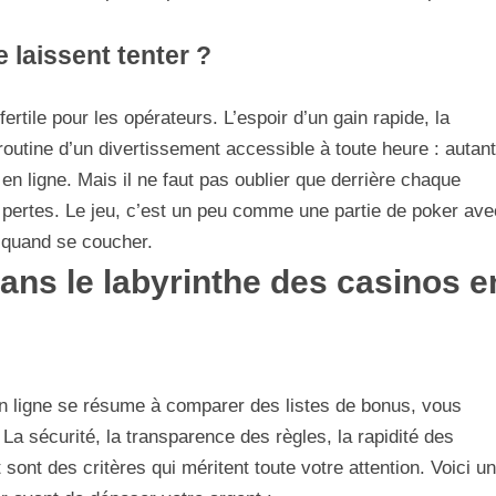
 laissent tenter ?
ertile pour les opérateurs. L’espoir d’un gain rapide, la
outine d’un divertissement accessible à toute heure : autant
u en ligne. Mais il ne faut pas oublier que derrière chaque
e pertes. Le jeu, c’est un peu comme une partie de poker ave
ir quand se coucher.
dans le labyrinthe des casinos e
n ligne se résume à comparer des listes de bonus, vous
 La sécurité, la transparence des règles, la rapidité des
 sont des critères qui méritent toute votre attention. Voici u