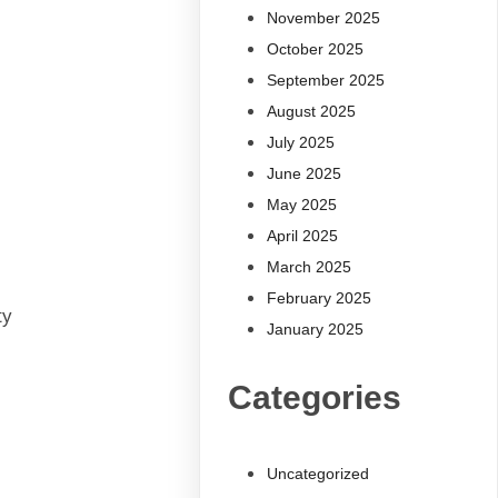
November 2025
October 2025
September 2025
August 2025
July 2025
June 2025
May 2025
April 2025
March 2025
February 2025
ty
January 2025
Categories
Uncategorized