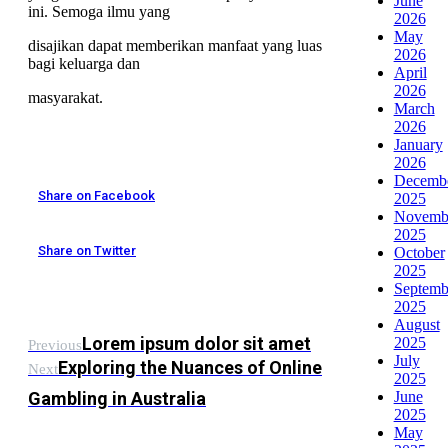
June
ini. Semoga ilmu yang
2026
May
disajikan dapat memberikan manfaat yang luas
2026
bagi keluarga dan
April
2026
masyarakat.
March
2026
January
2026
Decemb
Share on Facebook
2025
Novemb
2025
Share on Twitter
October
2025
Septemb
2025
August
Lorem ipsum dolor sit amet
2025
Previous
July
Exploring the Nuances of Online
Next
2025
Gambling in Australia
June
2025
May