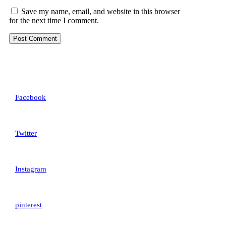
Latin
Save my name, email, and website in this browser
literature
for the next time I comment.
from 45
BC,
making it
over
2000 years old. Richard McClintock, a Latin professor at
Hampden-Sydney College in Virginia
Facebook
Twitter
Instagram
pinterest