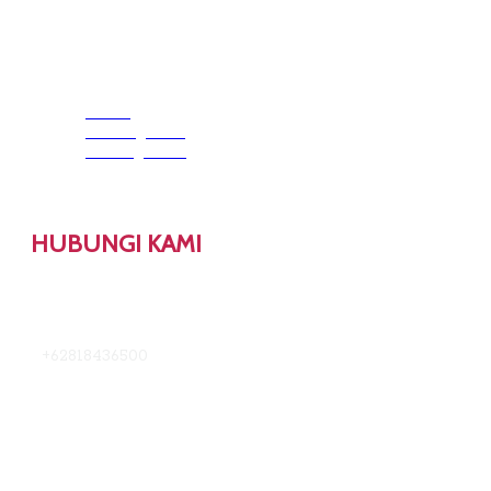
Home
Tentang Kami
Hubungi Kami
HUBUNGI KAMI
Kampus UI Salemba, Jalan Salemba Raya No 4, Jakarta
Pusat
+62818436500
info@uipublishing.com
© 2025 UI PUBLISHING