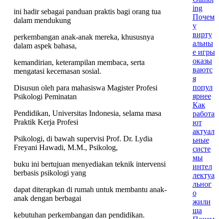
ing
ini hadir sebagai panduan praktis bagi orang tua
Почем
dalam mendukung
у
вирту
perkembangan anak-anak mereka, khususnya
альны
dalam aspek bahasa,
е игры
оказы
kemandirian, keterampilan membaca, serta
ваютс
mengatasi kecemasan sosial.
я
попул
Disusun oleh para mahasiswa Magister Profesi
ярнее
Psikologi Peminatan
Как
Pendidikan, Universitas Indonesia, selama masa
работа
Praktik Kerja Profesi
ют
актуал
Psikologi, di bawah supervisi Prof. Dr. Lydia
ьные
Freyani Hawadi, M.M., Psikolog,
систе
мы
buku ini bertujuan menyediakan teknik intervensi
интел
berbasis psikologi yang
лектуа
льног
dapat diterapkan di rumah untuk membantu anak-
о
anak dengan berbagai
жили
ща
kebutuhan perkembangan dan pendidikan.