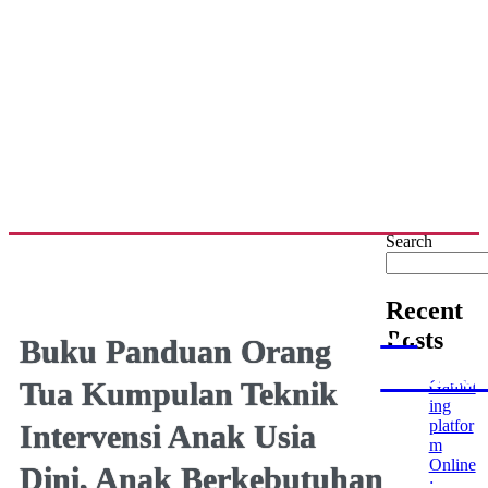
Search
Recent
UI
Posts
Buku Panduan Orang
Publis
Tua Kumpulan Teknik
Gambl
ing
platfor
Intervensi Anak Usia
m
Online
Dini, Anak Berkebutuhan
: