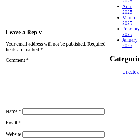
2025
April
2025
March
2025
Februar
Leave a Reply
2025
January
Your email address will not be published.
Required
2025
fields are marked
*
Categori
Comment
*
Uncateg
Contrary
to popular
belief,
Lorem
Ipsum is
not simply
Name
*
random
text. It has
Email
*
roots in a
piece of
Website
classical