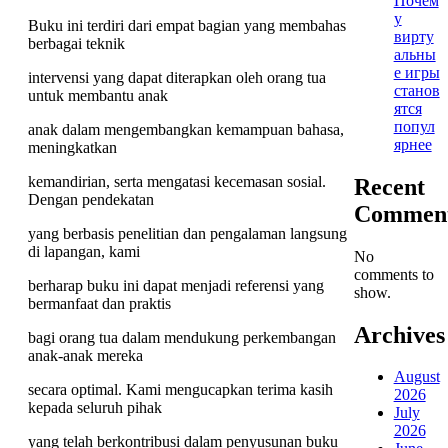
Почем
у
Buku ini terdiri dari empat bagian yang membahas
вирту
berbagai teknik
альны
е игры
intervensi yang dapat diterapkan oleh orang tua
станов
untuk membantu anak
ятся
попул
anak dalam mengembangkan kemampuan bahasa,
ярнее
meningkatkan
kemandirian, serta mengatasi kecemasan sosial.
Recent
Dengan pendekatan
Commen
yang berbasis penelitian dan pengalaman langsung
di lapangan, kami
No
comments to
berharap buku ini dapat menjadi referensi yang
show.
bermanfaat dan praktis
Archives
bagi orang tua dalam mendukung perkembangan
anak-anak mereka
August
secara optimal. Kami mengucapkan terima kasih
2026
kepada seluruh pihak
July
2026
yang telah berkontribusi dalam penyusunan buku