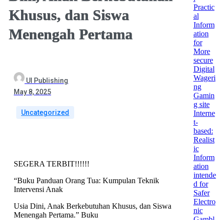
Practic
Khusus, dan Siswa
al
Inform
Menengah Pertama
ation
for
More
secure
Digital
Wageri
UI Publishing
ng
May 8, 2025
Gamin
g site
Uncategorized
Interne
t-
based:
Realist
ic
Inform
SEGERA TERBIT!!!!!!
ation
intende
“Buku Panduan Orang Tua: Kumpulan Teknik
d for
Intervensi Anak
Safer
Electro
Usia Dini, Anak Berkebutuhan Khusus, dan Siswa
nic
Menengah Pertama.” Buku
Gambl