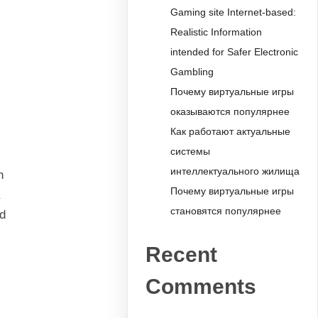
Gaming site Internet-based:
Realistic Information
intended for Safer Electronic
Gambling
Почему виртуальные игры
оказываются популярнее
Как работают актуальные
системы
интеллектуального жилища
n
Почему виртуальные игры
становятся популярнее
Ad
Recent
Comments