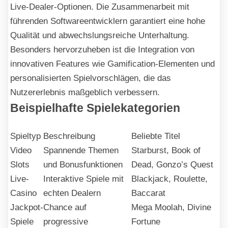
Live-Dealer-Optionen. Die Zusammenarbeit mit
führenden Softwareentwicklern garantiert eine hohe
Qualität und abwechslungsreiche Unterhaltung.
Besonders hervorzuheben ist die Integration von
innovativen Features wie Gamification-Elementen und
personalisierten Spielvorschlägen, die das
Nutzererlebnis maßgeblich verbessern.
Beispielhafte Spielekategorien
Spieltyp
Beschreibung
Beliebte Titel
Video
Spannende Themen
Starburst, Book of
Slots
und Bonusfunktionen
Dead, Gonzo’s Quest
Live-
Interaktive Spiele mit
Blackjack, Roulette,
Casino
echten Dealern
Baccarat
Jackpot-
Chance auf
Mega Moolah, Divine
Spiele
progressive
Fortune