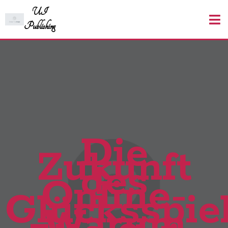
UI
Publishing
Die
Zukunft
des
Online-
Glücksspiel
Warum