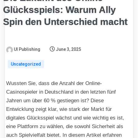
Glücksspiels: Warum Ally
Spin den Unterschied macht
UI Publishing
June 3, 2025
Uncategorized
Wussten Sie, dass die Anzahl der Online-
Casinospieler in Deutschland in den letzten fünf
Jahren um über 60 % gestiegen ist? Diese
Entwicklung zeigt klar, wie stark der Markt für
digitales Glücksspiel wächst und wie wichtig es ist,
eine Plattform zu wählen, die sowohl Sicherheit als
auch Spielvielfalt bietet. In diesem Artikel erfahren