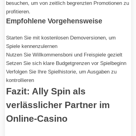
besuchen, um von zeitlich begrenzten Promotionen zu
profitieren.
Empfohlene Vorgehensweise
Starten Sie mit kostenlosen Demoversionen, um
Spiele kennenzulernen
Nutzen Sie Willkommensboni und Freispiele gezielt
Setzen Sie sich klare Budgetgrenzen vor Spielbeginn
Verfolgen Sie Ihre Spielhistorie, um Ausgaben zu
kontrollieren
Fazit: Ally Spin als
verlässlicher Partner im
Online-Casino