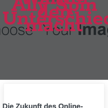
Ally Spin
den
Unterschie
macht
Die Zukunft des Online-