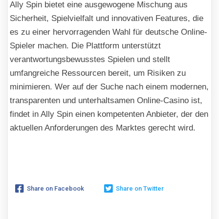
Ally Spin bietet eine ausgewogene Mischung aus
Sicherheit, Spielvielfalt und innovativen Features, die
es zu einer hervorragenden Wahl für deutsche Online-
Spieler machen. Die Plattform unterstützt
verantwortungsbewusstes Spielen und stellt
umfangreiche Ressourcen bereit, um Risiken zu
minimieren. Wer auf der Suche nach einem modernen,
transparenten und unterhaltsamen Online-Casino ist,
findet in Ally Spin einen kompetenten Anbieter, der den
aktuellen Anforderungen des Marktes gerecht wird.
Share on Facebook
Share on Twitter