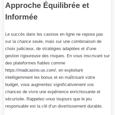
Approche Équilibrée et
Informée
Le succès dans les casinos en ligne ne repose pas
sur la chance seule, mais sur une combinaison de
choix judicieux, de stratégies adaptées et d’une
gestion rigoureuse des risques. En vous inscrivant sur
des plateformes fiables comme
https://madcasino.us.com/
, en exploitant
intelligemment les bonus et en maîtrisant votre
budget, vous augmentez significativement vos
chances de vivre une expérience enrichissante et
sécurisée. Rappelez-vous toujours que le jeu
responsable est la clé d’un divertissement durable.