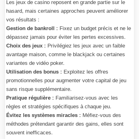
Les jeux de casino reposent en grande partie sur le
hasard, mais certaines approches peuvent améliorer
vos résultats :
Gestion de bankroll :
Fixez un budget précis et ne le
dépassez jamais pour éviter les pertes excessives.
Choix des jeux :
Privilégiez les jeux avec un faible
avantage maison, comme le blackjack ou certaines
variantes de vidéo poker.
Utilisation des bonus :
Exploitez les offres
promotionnelles pour augmenter votre capital de jeu
sans risque supplémentaire.
Pratique régulière :
Familiarisez-vous avec les
règles et stratégies spécifiques à chaque jeu.
Évitez les systèmes miracles :
Méfiez-vous des
méthodes prétendant garantir des gains, elles sont
souvent inefficaces.