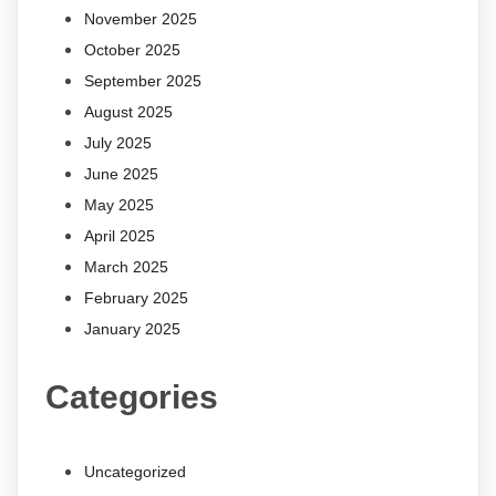
November 2025
October 2025
September 2025
August 2025
July 2025
June 2025
May 2025
April 2025
March 2025
February 2025
January 2025
Categories
Uncategorized