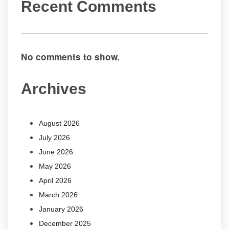
Recent Comments
No comments to show.
Archives
August 2026
July 2026
June 2026
May 2026
April 2026
March 2026
January 2026
December 2025