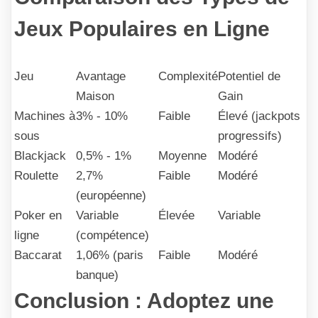
Jeux Populaires en Ligne
Jeu
Avantage
Complexité
Potentiel de
Maison
Gain
Machines à
3% - 10%
Faible
Élevé (jackpots
sous
progressifs)
Blackjack
0,5% - 1%
Moyenne
Modéré
Roulette
2,7%
Faible
Modéré
(européenne)
Poker en
Variable
Élevée
Variable
ligne
(compétence)
Baccarat
1,06% (paris
Faible
Modéré
banque)
Conclusion : Adoptez une