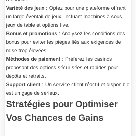
Variété des jeux :
Optez pour une plateforme offrant
un large éventail de jeux, incluant machines à sous,
jeux de table et options live.
Bonus et promotions :
Analysez les conditions des
bonus pour éviter les pièges liés aux exigences de
mise trop élevées.
Méthodes de paiement :
Préférez les casinos
proposant des options sécurisées et rapides pour
dépôts et retraits.
Support client :
Un service client réactif et disponible
est un gage de sérieux.
Stratégies pour Optimiser
Vos Chances de Gains