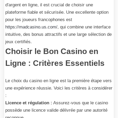
d'argent en ligne, il est crucial de choisir une
plateforme fiable et sécurisée. Une excellente option
pour les joueurs francophones est
https://madcasino.us.com/
, qui combine une interface
intuitive, des bonus attractifs et une large sélection de
jeux certifiés.
Choisir le Bon Casino en
Ligne : Critères Essentiels
Le choix du casino en ligne est la première étape vers
une expérience réussie. Voici les critères à considérer
:
Licence et régulation :
Assurez-vous que le casino
possède une licence valide délivrée par une autorité
reconnue.