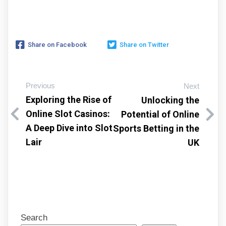
Share on Facebook
Share on Twitter
Previous
Next
Exploring the Rise of
Unlocking the
Online Slot Casinos:
Potential of Online
A Deep Dive into Slot
Sports Betting in the
Lair
UK
Search