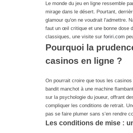
Le monde du jeu en ligne ressemble pa
mirage dans le désert. Pourtant, derrièr
glamour qu'on ne voudrait l'admettre. N
faut un œil critique et une bonne dose 
classiques, une visite sur
foriri.com
peu
Pourquoi la prudence
casinos en ligne ?
On pourrait croire que tous les casino
bandit manchot à une machine flambant n
sur la psychologie du joueur, offrant d
compliquer les conditions de retrait. 
pas se faire plumer sans s’en rendre c
Les conditions de mise : un