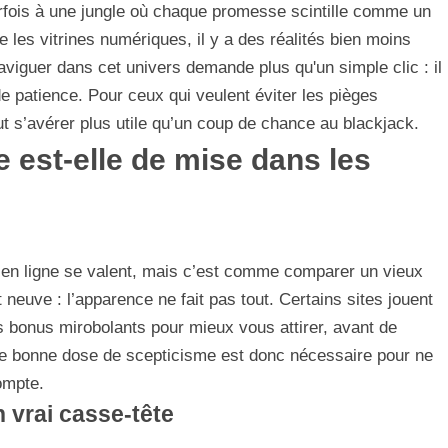
rfois à une jungle où chaque promesse scintille comme un
e les vitrines numériques, il y a des réalités bien moins
aviguer dans cet univers demande plus qu'un simple clic : il
de patience. Pour ceux qui veulent éviter les pièges
t s’avérer plus utile qu’un coup de chance au blackjack.
 est-elle de mise dans les
s en ligne se valent, mais c’est comme comparer un vieux
euve : l’apparence ne fait pas tout. Certains sites jouent
es bonus mirobolants pour mieux vous attirer, avant de
Une bonne dose de scepticisme est donc nécessaire pour ne
ompte.
 vrai casse-tête