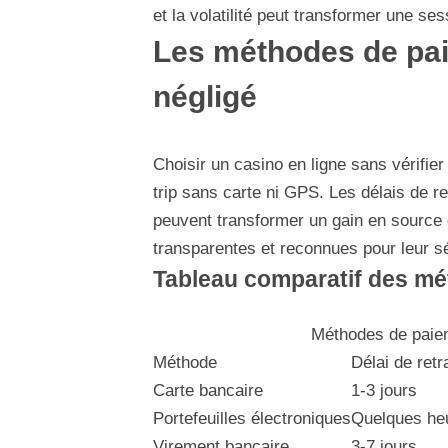
et la volatilité peut transformer une s
Les méthodes de pai
négligé
Choisir un casino en ligne sans vérifie
trip sans carte ni GPS. Les délais de re
peuvent transformer un gain en source de
transparentes et reconnues pour leur s
Tableau comparatif des m
Méthodes de paiem
Méthode
Délai de retra
Carte bancaire
1-3 jours
Portefeuilles électroniques
Quelques he
Virement bancaire
3-7 jours