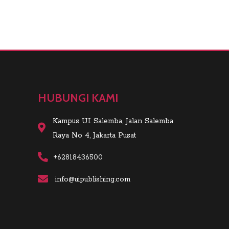
HUBUNGI KAMI
Kampus UI Salemba, Jalan Salemba
Raya No 4, Jakarta Pusat
+62818436500
info@uipublishing.com