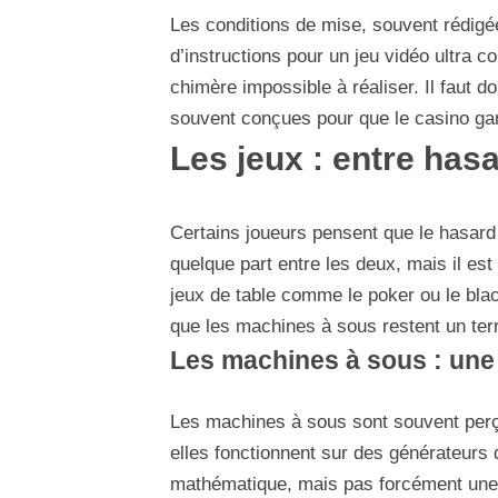
Les conditions de mise, souvent rédigé
d’instructions pour un jeu vidéo ultra 
chimère impossible à réaliser. Il faut d
souvent conçues pour que le casino gar
Les jeux : entre hasa
Certains joueurs pensent que le hasard es
quelque part entre les deux, mais il est 
jeux de table comme le poker ou le bla
que les machines à sous restent un terra
Les machines à sous : une 
Les machines à sous sont souvent perçu
elles fonctionnent sur des générateurs 
mathématique, mais pas forcément une c