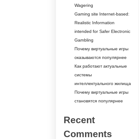
Wagering
Gaming site Internet-based:
Realistic Information
intended for Safer Electronic
Gambling
Почему виртуальные игры
оказываются популярнее
Как работают актуальные
системы
интеллектуального жилища
Почему виртуальные игры
становятся популярнее
Recent
Comments