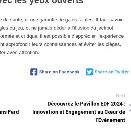
vec les yeux ouverts
de santé, ni une garantie de gains faciles. Il faut savoir
les du jeu, et ne jamais céder à l’illusion du jackpot
rmée et critique, il est possible d’apprécier l’expérience
ent approfondir leurs connaissances et éviter les pièges,
er avec attention.
Share on Facebook
Share on Twitter
Next
Découvrez le Pavillon EDF 2024 :
ans Fard
Innovation et Engagement au Cœur de
l’Événement