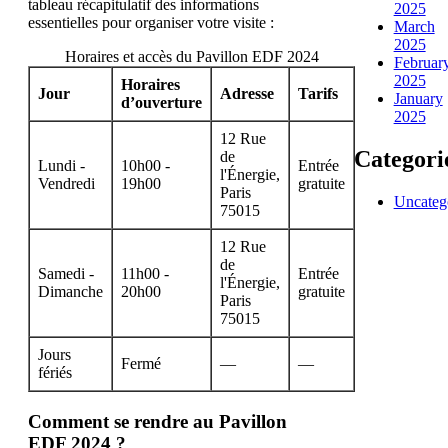
tableau récapitulatif des informations
2025
essentielles pour organiser votre visite :
March
2025
Horaires et accès du Pavillon EDF 2024
Februar
2025
Horaires
Jour
Adresse
Tarifs
January
d’ouverture
2025
12 Rue
Categori
de
Lundi -
10h00 -
Entrée
l'Énergie,
Vendredi
19h00
gratuite
Paris
Uncateg
75015
12 Rue
de
Samedi -
11h00 -
Entrée
l'Énergie,
Dimanche
20h00
gratuite
Paris
75015
Jours
Fermé
—
—
fériés
Comment se rendre au Pavillon
EDF 2024 ?