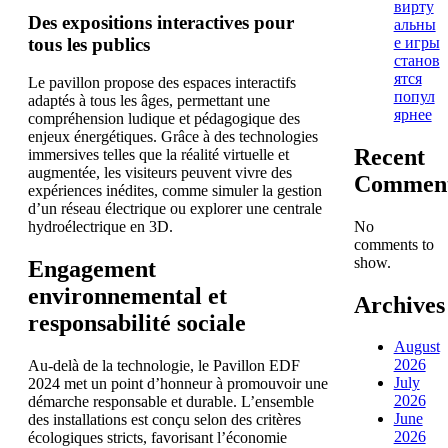
вирту
Des expositions interactives pour
альны
tous les publics
е игры
станов
ятся
Le pavillon propose des espaces interactifs
попул
adaptés à tous les âges, permettant une
ярнее
compréhension ludique et pédagogique des
enjeux énergétiques. Grâce à des technologies
Recent
immersives telles que la réalité virtuelle et
augmentée, les visiteurs peuvent vivre des
Commen
expériences inédites, comme simuler la gestion
d’un réseau électrique ou explorer une centrale
No
hydroélectrique en 3D.
comments to
show.
Engagement
environnemental et
Archives
responsabilité sociale
August
2026
Au-delà de la technologie, le Pavillon EDF
July
2024 met un point d’honneur à promouvoir une
2026
démarche responsable et durable. L’ensemble
June
des installations est conçu selon des critères
2026
écologiques stricts, favorisant l’économie