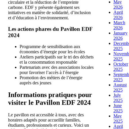
May
circulaire et la réduction de l’empreinte
2026
carbone. EDF y présente également ses
April
initiatives en matière de solidarité, d’inclusion
2026
et d’éducation à l’environnement.
March
2026
Les actions phares du Pavillon EDF
January
2024
2026
Decemb
Programme de sensibilisation aux
2025
économies d’énergie pour les écoles
Novemb
Ateliers participatifs sur le tri des déchets
2025
et la consommation responsable
October
Partenariats avec des associations locales
2025
pour favoriser l’accès à l’énergie
Septemb
Promotion des métiers de l’énergie
2025
auprès des jeunes
August
2025
Informations pratiques pour
July
2025
visiter le Pavillon EDF 2024
June
2025
Le pavillon est accessible à tous, avec des
May
horaires adaptés pour accueillir familles,
2025
étudiants, professionnels et curieux. Voici un
April