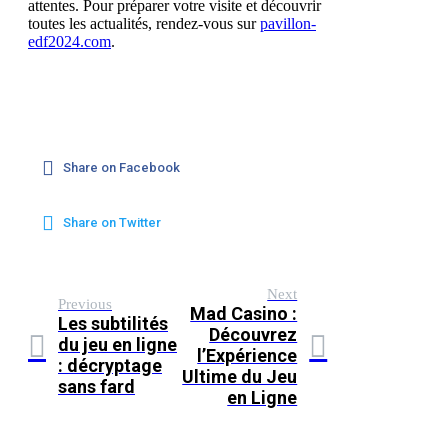
attentes. Pour préparer votre visite et découvrir
toutes les actualités, rendez-vous sur
pavillon-
edf2024.com
.
Share on Facebook
Share on Twitter
Next
Previous
Mad Casino :
Les subtilités
Découvrez
du jeu en ligne
l’Expérience
: décryptage
Ultime du Jeu
sans fard
en Ligne