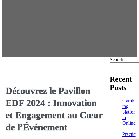
Search
Recent
Posts
Découvrez le Pavillon
EDF 2024 : Innovation
Gambl
ing
platfor
et Engagement au Cœur
m
Online
de l’Événement
:
Practic