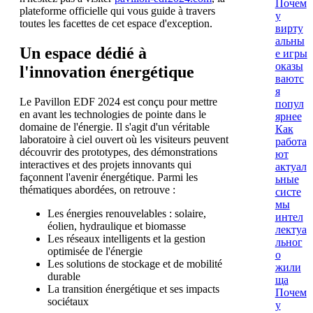
Почем
plateforme officielle qui vous guide à travers
у
toutes les facettes de cet espace d'exception.
вирту
альны
Un espace dédié à
е игры
оказы
l'innovation énergétique
ваютс
я
Le Pavillon EDF 2024 est conçu pour mettre
попул
en avant les technologies de pointe dans le
ярнее
domaine de l'énergie. Il s'agit d'un véritable
Как
laboratoire à ciel ouvert où les visiteurs peuvent
работа
découvrir des prototypes, des démonstrations
ют
interactives et des projets innovants qui
актуал
façonnent l'avenir énergétique. Parmi les
ьные
thématiques abordées, on retrouve :
систе
мы
Les énergies renouvelables : solaire,
интел
éolien, hydraulique et biomasse
лектуа
Les réseaux intelligents et la gestion
льног
optimisée de l'énergie
о
Les solutions de stockage et de mobilité
жили
durable
ща
La transition énergétique et ses impacts
Почем
sociétaux
у