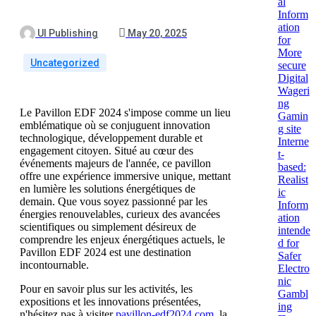
al
Inform
ation
UI Publishing
May 20, 2025
for
More
Uncategorized
secure
Digital
Wageri
ng
Le Pavillon EDF 2024 s'impose comme un lieu
Gamin
emblématique où se conjuguent innovation
g site
technologique, développement durable et
Interne
engagement citoyen. Situé au cœur des
t-
événements majeurs de l'année, ce pavillon
based:
offre une expérience immersive unique, mettant
Realist
en lumière les solutions énergétiques de
ic
demain. Que vous soyez passionné par les
Inform
énergies renouvelables, curieux des avancées
ation
scientifiques ou simplement désireux de
intende
comprendre les enjeux énergétiques actuels, le
d for
Pavillon EDF 2024 est une destination
Safer
incontournable.
Electro
nic
Pour en savoir plus sur les activités, les
Gambl
expositions et les innovations présentées,
ing
n'hésitez pas à visiter
pavillon-edf2024.com
, la