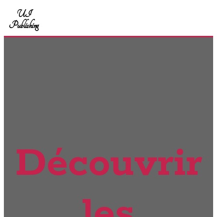
UI
Publishing
Découvrir
les