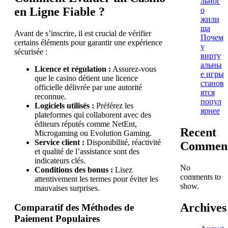
льног
en Ligne Fiable ?
о
жили
ща
Avant de s’inscrire, il est crucial de vérifier
Почем
certains éléments pour garantir une expérience
у
sécurisée :
вирту
альны
Licence et régulation :
Assurez-vous
е игры
que le casino détient une licence
станов
officielle délivrée par une autorité
ятся
reconnue.
попул
Logiciels utilisés :
Préférez les
ярнее
plateformes qui collaborent avec des
éditeurs réputés comme NetEnt,
Recent
Microgaming ou Evolution Gaming.
Service client :
Disponibilité, réactivité
Commen
et qualité de l’assistance sont des
indicateurs clés.
No
Conditions des bonus :
Lisez
comments to
attentivement les termes pour éviter les
show.
mauvaises surprises.
Archives
Comparatif des Méthodes de
Paiement Populaires