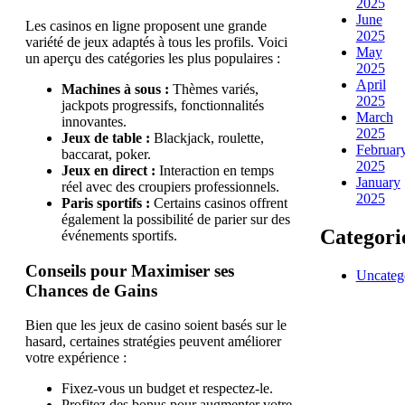
2025
June
Les casinos en ligne proposent une grande
2025
variété de jeux adaptés à tous les profils. Voici
May
un aperçu des catégories les plus populaires :
2025
April
Machines à sous :
Thèmes variés,
2025
jackpots progressifs, fonctionnalités
March
innovantes.
2025
Jeux de table :
Blackjack, roulette,
Februar
baccarat, poker.
2025
Jeux en direct :
Interaction en temps
January
réel avec des croupiers professionnels.
2025
Paris sportifs :
Certains casinos offrent
également la possibilité de parier sur des
Categori
événements sportifs.
Conseils pour Maximiser ses
Uncateg
Chances de Gains
Bien que les jeux de casino soient basés sur le
hasard, certaines stratégies peuvent améliorer
votre expérience :
Fixez-vous un budget et respectez-le.
Profitez des bonus pour augmenter votre