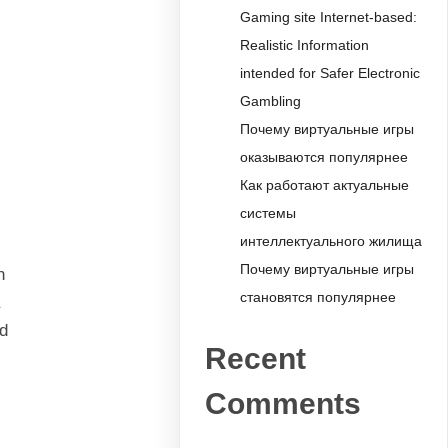
Gaming site Internet-based:
Realistic Information
intended for Safer Electronic
Gambling
Почему виртуальные игры
оказываются популярнее
Как работают актуальные
системы
интеллектуального жилища
Почему виртуальные игры
n
становятся популярнее
Ad
Recent
Comments