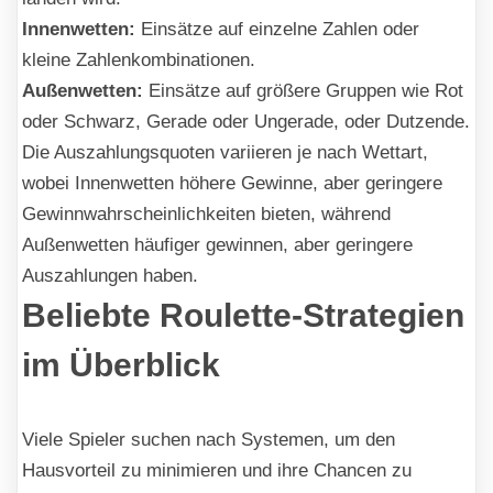
Innenwetten:
Einsätze auf einzelne Zahlen oder
kleine Zahlenkombinationen.
Außenwetten:
Einsätze auf größere Gruppen wie Rot
oder Schwarz, Gerade oder Ungerade, oder Dutzende.
Die Auszahlungsquoten variieren je nach Wettart,
wobei Innenwetten höhere Gewinne, aber geringere
Gewinnwahrscheinlichkeiten bieten, während
Außenwetten häufiger gewinnen, aber geringere
Auszahlungen haben.
Beliebte Roulette-Strategien
im Überblick
Viele Spieler suchen nach Systemen, um den
Hausvorteil zu minimieren und ihre Chancen zu