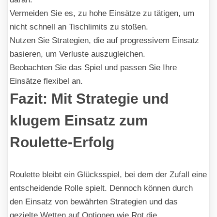
Vermeiden Sie es, zu hohe Einsätze zu tätigen, um
nicht schnell an Tischlimits zu stoßen.
Nutzen Sie Strategien, die auf progressivem Einsatz
basieren, um Verluste auszugleichen.
Beobachten Sie das Spiel und passen Sie Ihre
Einsätze flexibel an.
Fazit: Mit Strategie und
klugem Einsatz zum
Roulette-Erfolg
Roulette bleibt ein Glücksspiel, bei dem der Zufall eine
entscheidende Rolle spielt. Dennoch können durch
den Einsatz von bewährten Strategien und das
gezielte Wetten auf Optionen wie Rot die