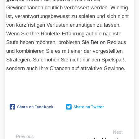
Gewinnchancen deutlich verbessert werden. Wichtig
ist, verantwortungsbewusst zu spielen und sich nicht
von kurzfristigen Verlusten entmutigen zu lassen.
Wenn Sie Ihre Roulette-Erfahrung auf die nächste
Stufe heben möchten, probieren Sie
Bet on Red
aus
und kombinieren Sie es mit einer der vorgestellten
Strategien. So erhöhen Sie nicht nur den Spielspaß,
sondern auch Ihre Chancen auf attraktive Gewinne.
Share on Facebook
Share on Twitter
Next
Previous