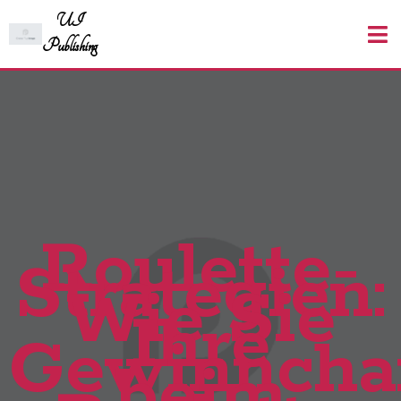
UI
Publishing
Roulette-
Strategien:
Wie Sie
Ihre
Gewinncha
beim