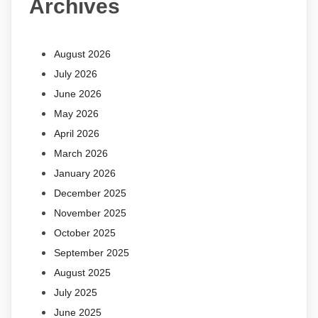
Archives
August 2026
July 2026
June 2026
May 2026
April 2026
March 2026
January 2026
December 2025
November 2025
October 2025
September 2025
August 2025
July 2025
June 2025