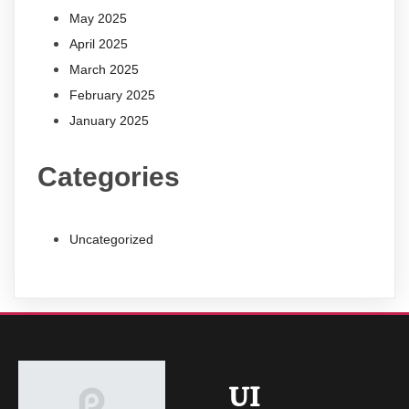
May 2025
April 2025
March 2025
February 2025
January 2025
Categories
Uncategorized
UI