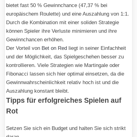
bietet fast 50 % Gewinnchance (47,37 % bei
europäischem Roulette) und eine Auszahlung von 1:1.
Durch die Kombination mit einer soliden Strategie
können Spieler ihre Verluste minimieren und ihre
Gewinnchancen erhöhen.
Der Vorteil von
Bet on Red
liegt in seiner Einfachheit
und der Möglichkeit, das Spielgeschehen besser zu
kontrollieren. Viele Strategien wie Martingale oder
Fibonacci lassen sich hier optimal einsetzen, da die
Gewinnwahrscheinlichkeit relativ hoch ist und die
Auszahlung konstant bleibt.
Tipps für erfolgreiches Spielen auf
Rot
Setzen Sie sich ein Budget und halten Sie sich strikt
daran.