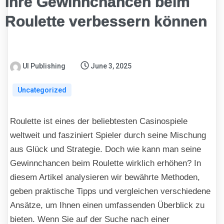
Ihre Gewinnchancen beim
Roulette verbessern können
UI Publishing
June 3, 2025
Uncategorized
Roulette ist eines der beliebtesten Casinospiele
weltweit und fasziniert Spieler durch seine Mischung
aus Glück und Strategie. Doch wie kann man seine
Gewinnchancen beim Roulette wirklich erhöhen? In
diesem Artikel analysieren wir bewährte Methoden,
geben praktische Tipps und vergleichen verschiedene
Ansätze, um Ihnen einen umfassenden Überblick zu
bieten. Wenn Sie auf der Suche nach einer