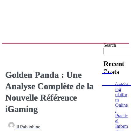
Search
Recent
UI
Posts
Golden Panda : Une
Publis
Analyse Complète de la
Gambl
ing
platfor
Nouvelle Référence
m
Online
iGaming
:
Practic
al
Inform
UI Publishing