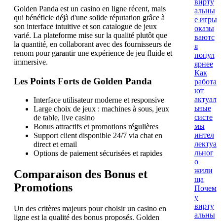
вирту
Golden Panda est un casino en ligne récent, mais
альны
qui bénéficie déjà d'une solide réputation grâce à
е игры
son interface intuitive et son catalogue de jeux
оказы
varié. La plateforme mise sur la qualité plutôt que
ваютс
la quantité, en collaborant avec des fournisseurs de
я
renom pour garantir une expérience de jeu fluide et
попул
immersive.
ярнее
Как
Les Points Forts de Golden Panda
работа
ют
актуал
Interface utilisateur moderne et responsive
ьные
Large choix de jeux : machines à sous, jeux
систе
de table, live casino
мы
Bonus attractifs et promotions régulières
интел
Support client disponible 24/7 via chat en
лектуа
direct et email
льног
Options de paiement sécurisées et rapides
о
жили
Comparaison des Bonus et
ща
Promotions
Почем
у
вирту
Un des critères majeurs pour choisir un casino en
альны
ligne est la qualité des bonus proposés. Golden