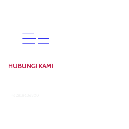
Home
Tentang Kami
Hubungi Kami
HUBUNGI KAMI
Kampus UI Salemba, Jalan Salemba Raya No 4, Jakarta
Pusat
+62818436500
info@uipublishing.com
© 2025 UI PUBLISHING