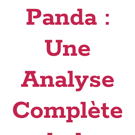
Panda :
Une
Analyse
Complète