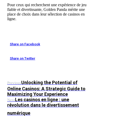
BC,
Pour ceux qui recherchent une expérience de jeu
making it
fiable et divertissante, Golden Panda mérite une
over
place de choix dans leur sélection de casinos en
2000
ligne.
years old.
Richard
Share on Facebook
Share on Twitter
Unlocking the Potential of
Previous
Online Casinos: A Strategic Guide to
Maximizing Your Experience
Les casinos en ligne : une
Next
révolution dans le divertissement
numérique