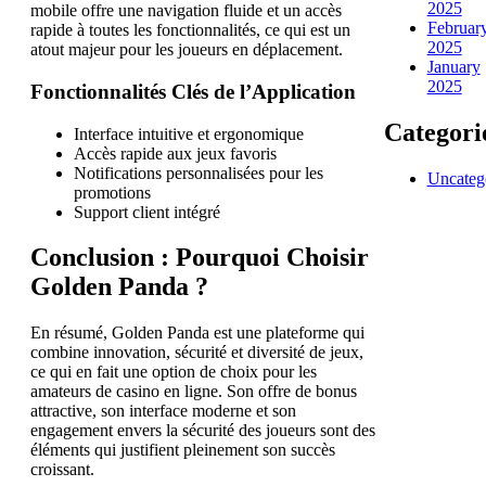
2025
mobile offre une navigation fluide et un accès
Februar
rapide à toutes les fonctionnalités, ce qui est un
2025
atout majeur pour les joueurs en déplacement.
January
2025
Fonctionnalités Clés de l’Application
Categori
Interface intuitive et ergonomique
Accès rapide aux jeux favoris
Notifications personnalisées pour les
Uncateg
promotions
Support client intégré
Contrary
to popular
Conclusion : Pourquoi Choisir
belief,
Lorem
Golden Panda ?
Ipsum is
not simply
random
En résumé, Golden Panda est une plateforme qui
text. It has
combine innovation, sécurité et diversité de jeux,
roots in a
ce qui en fait une option de choix pour les
piece of
amateurs de casino en ligne. Son offre de bonus
classical
attractive, son interface moderne et son
Latin
engagement envers la sécurité des joueurs sont des
literature
éléments qui justifient pleinement son succès
from 45
croissant.