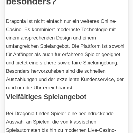
besonders?
Dragonia ist nicht einfach nur ein weiteres Online-
Casino. Es kombiniert modernste Technologie mit
einem ansprechenden Design und einem
umfangreichen Spielangebot. Die Plattform ist sowohl
für Anfänger als auch für erfahrene Spieler geeignet
und bietet eine sichere sowie faire Spielumgebung.
Besonders hervorzuheben sind die schnellen
Auszahlungen und der exzellente Kundenservice, der
rund um die Uhr erreichbar ist.
Vielfältiges Spielangebot
Bei Dragonia finden Spieler eine beeindruckende
Auswahl an Spielen, die von klassischen
Spielautomaten bis hin zu modernen Live-Casino-