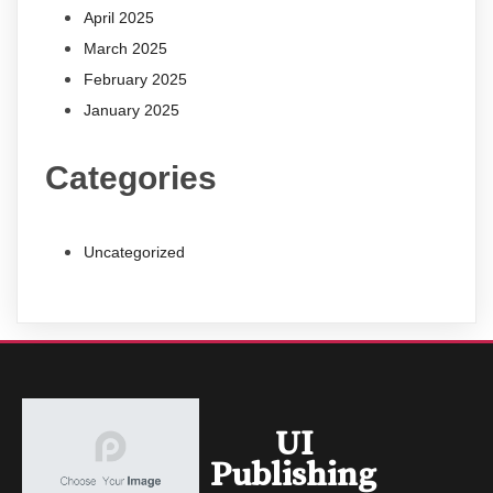
April 2025
March 2025
February 2025
January 2025
Categories
Uncategorized
UI
Publishing