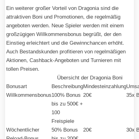
Ein weiterer großer Vorteil von Dragonia sind die
attraktiven Boni und Promotionen, die regelmäßig
angeboten werden. Neue Spieler werden mit einem
großzügigen Willkommensbonus begrüßt, der den
Einstieg erleichtert und die Gewinnchancen erhöht.
Auch Bestandskunden profitieren von regelmäßigen
Aktionen, Cashback-Angeboten und Turnieren mit
tollen Preisen.
Übersicht der Dragonia Boni
Bonusart
Beschreibung
Mindesteinzahlung
Umsa
Willkommensbonus
100% Bonus
20€
35x 
bis zu 500€ +
100
Freispiele
Wöchentlicher
50% Bonus
20€
30x 
Reload-Bonus
bis zu 200€