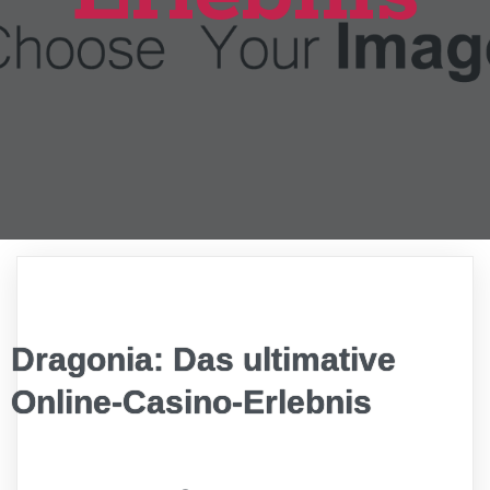
Dragonia: Das ultimative
Online-Casino-Erlebnis