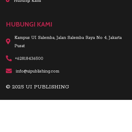
Hubungi Kami
HUBUNGI KAMI
Kampus UI Salemba, Jalan Salemba Raya No 4, Jakarta
Pusat
+62818436500
info@uipublishing.com
© 2025 UI PUBLISHING