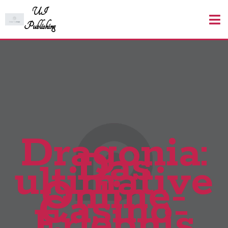
UI
Publishing
Dragonia:
Das
ultimative
Online-
Casino-
Erlebnis