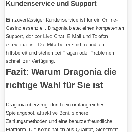
Kundenservice und Support
Ein zuverlässiger Kundenservice ist für ein Online-
Casino essenziell. Dragonia bietet einen kompetenten
Support, der per Live-Chat, E-Mail und Telefon
erreichbar ist. Die Mitarbeiter sind freundlich,
hilfsbereit und stehen bei Fragen oder Problemen
schnell zur Verfügung.
Fazit: Warum Dragonia die
richtige Wahl für Sie ist
Dragonia überzeugt durch ein umfangreiches
Spielangebot, attraktive Boni, sichere
Zahlungsmethoden und eine benutzerfreundliche
Plattform. Die Kombination aus Qualität, Sicherheit