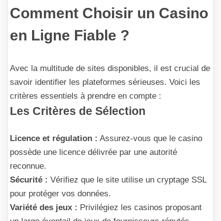
Comment Choisir un Casino
en Ligne Fiable ?
Avec la multitude de sites disponibles, il est crucial de
savoir identifier les plateformes sérieuses. Voici les
critères essentiels à prendre en compte :
Les Critères de Sélection
Licence et régulation :
Assurez-vous que le casino
possède une licence délivrée par une autorité
reconnue.
Sécurité :
Vérifiez que le site utilise un cryptage SSL
pour protéger vos données.
Variété des jeux :
Privilégiez les casinos proposant