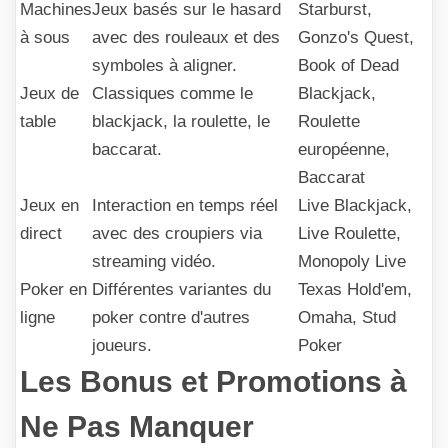
Machines
Jeux basés sur le hasard
Starburst,
à sous
avec des rouleaux et des
Gonzo's Quest,
symboles à aligner.
Book of Dead
Jeux de
Classiques comme le
Blackjack,
table
blackjack, la roulette, le
Roulette
baccarat.
européenne,
Baccarat
Jeux en
Interaction en temps réel
Live Blackjack,
direct
avec des croupiers via
Live Roulette,
streaming vidéo.
Monopoly Live
Poker en
Différentes variantes du
Texas Hold'em,
ligne
poker contre d'autres
Omaha, Stud
joueurs.
Poker
Les Bonus et Promotions à
Ne Pas Manquer