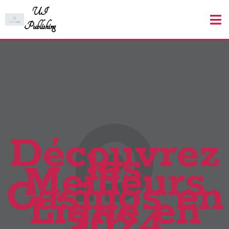
UI
Publishing
Découvrez
les
Meilleurs
Casinos en
Ligne en
2024