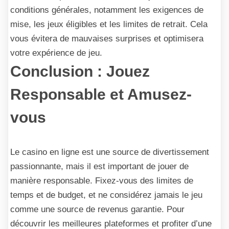
conditions générales, notamment les exigences de
mise, les jeux éligibles et les limites de retrait. Cela
vous évitera de mauvaises surprises et optimisera
votre expérience de jeu.
Conclusion : Jouez
Responsable et Amusez-
vous
Le casino en ligne est une source de divertissement
passionnante, mais il est important de jouer de
manière responsable. Fixez-vous des limites de
temps et de budget, et ne considérez jamais le jeu
comme une source de revenus garantie. Pour
découvrir les meilleures plateformes et profiter d’une