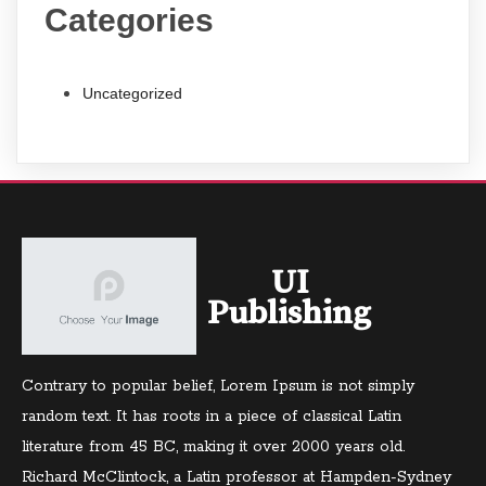
Categories
Uncategorized
UI
Publishing
Contrary to popular belief, Lorem Ipsum is not simply
random text. It has roots in a piece of classical Latin
literature from 45 BC, making it over 2000 years old.
Richard McClintock, a Latin professor at Hampden-Sydney