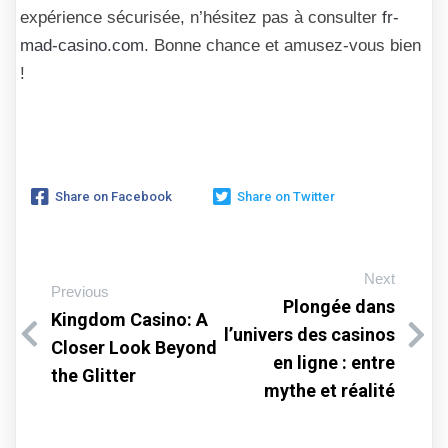
expérience sécurisée, n’hésitez pas à consulter
fr-
mad-casino.com
. Bonne chance et amusez-vous bien
!
Share on Facebook
Share on Twitter
Next
Previous
Plongée dans
Kingdom Casino: A
l’univers des casinos
Closer Look Beyond
en ligne : entre
the Glitter
mythe et réalité