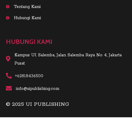
Tentang Kami
Hubungi Kami
HUBUNGI KAMI
Kampus UI Salemba, Jalan Salemba Raya No 4, Jakarta
Pusat
+62818436500
info@uipublishing.com
© 2025 UI PUBLISHING