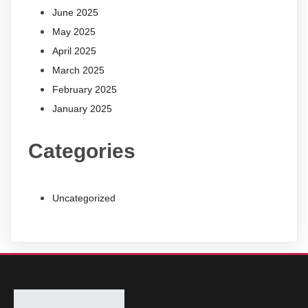
June 2025
May 2025
April 2025
March 2025
February 2025
January 2025
Categories
Uncategorized