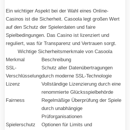
Ein wichtiger Aspekt bei der Wahl eines Online-
Casinos ist die Sicherheit. Casoola legt großen Wert
auf den Schutz der Spielerdaten und faire
Spielbedingungen. Das Casino ist lizenziert und
reguliert, was für Transparenz und Vertrauen sorgt.
Wichtige Sicherheitsmerkmale von Casoola
Merkmal
Beschreibung
SSL-
Schutz aller Datenübertragungen
Verschlüsselung
durch moderne SSL-Technologie
Lizenz
Vollständige Lizenzierung durch eine
renommierte Glücksspielbehörde
Fairness
Regelmäßige Überprüfung der Spiele
durch unabhängige
Prüforganisationen
Spielerschutz
Optionen für Limits und