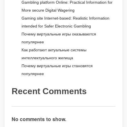
Gambling platform Online: Practical Information for
More secure Digital Wagering
Gaming site Internet-based: Realistic Information
intended for Safer Electronic Gambling
Почему виртуальные игры оказываются
популярнее
Как работают актуальные системы
интеллектуального жилища
Почему виртуальные игры становятся
популярнее
Recent Comments
No comments to show.