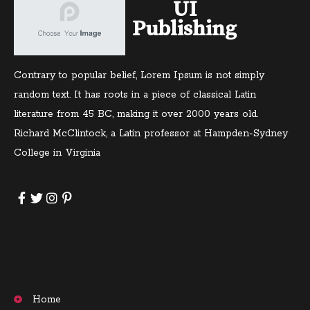
UI
Publishing
Contrary to popular belief, Lorem Ipsum is not simply
random text. It has roots in a piece of classical Latin
literature from 45 BC, making it over 2000 years old.
Richard McClintock, a Latin professor at Hampden-Sydney
College in Virginia
Home