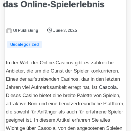
das Online-Spielerlebnis
UI Publishing
June 3, 2025
Uncategorized
In der Welt der Online-Casinos gibt es zahlreiche
Anbieter, die um die Gunst der Spieler konkurrieren.
Eines der aufstrebenden Casinos, das in den letzten
Jahren viel Aufmerksamkeit erregt hat, ist
Casoola
.
Dieses Casino bietet eine breite Palette von Spielen,
attraktive Boni und eine benutzerfreundliche Plattform,
die sowohl für Anfänger als auch für erfahrene Spieler
geeignet ist. In diesem Artikel erfahren Sie alles
Wichtige über Casoola, von den angebotenen Spielen