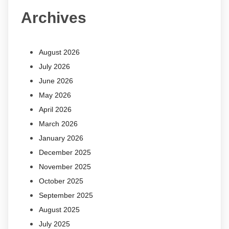
Archives
August 2026
July 2026
June 2026
May 2026
April 2026
March 2026
January 2026
December 2025
November 2025
October 2025
September 2025
August 2025
July 2025