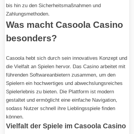
bis hin zu den Sicherheitsmaßnahmen und
Zahlungsmethoden.
Was macht Casoola Casino
besonders?
Casoola hebt sich durch sein innovatives Konzept und
die Vielfalt an Spielen hervor. Das Casino arbeitet mit
führenden Softwareanbietern zusammen, um den
Spielern ein hochwertiges und abwechslungsreiches
Spielerlebnis zu bieten. Die Plattform ist modern
gestaltet und ermöglicht eine einfache Navigation,
sodass Nutzer schnell ihre Lieblingsspiele finden
können.
Vielfalt der Spiele im Casoola Casino