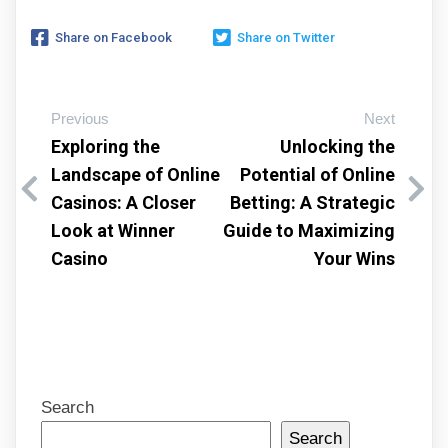
Share on Facebook
Share on Twitter
Previous
Next
Exploring the
Unlocking the
Landscape of Online
Potential of Online
Casinos: A Closer
Betting: A Strategic
Look at Winner
Guide to Maximizing
Casino
Your Wins
Search
Search