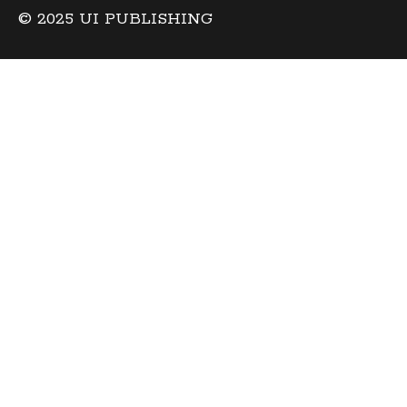
© 2025 UI PUBLISHING