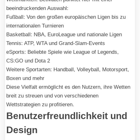
beeindruckenden Auswahl:
Fußball: Von den großen europäischen Ligen bis zu
internationalen Turnieren
Basketball: NBA, EuroLeague und nationale Ligen
Tennis: ATP, WTA und Grand-Slam-Events
eSports: Beliebte Spiele wie League of Legends,
CS:GO und Dota 2
Weitere Sportarten: Handball, Volleyball, Motorsport,
Boxen und mehr
Diese Vielfalt ermöglicht es den Nutzern, ihre Wetten
breit zu streuen und von verschiedenen
Wettstrategien zu profitieren.
Benutzerfreundlichkeit und
Design