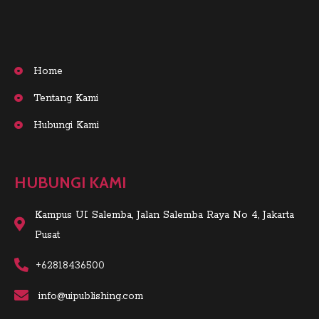
Home
Tentang Kami
Hubungi Kami
HUBUNGI KAMI
Kampus UI Salemba, Jalan Salemba Raya No 4, Jakarta
Pusat
+62818436500
info@uipublishing.com