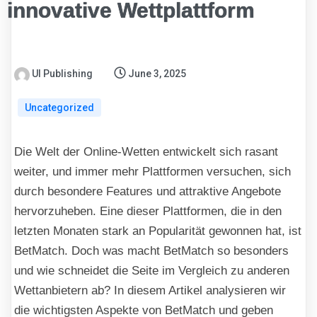
innovative Wettplattform
UI Publishing
June 3, 2025
Uncategorized
Die Welt der Online-Wetten entwickelt sich rasant
weiter, und immer mehr Plattformen versuchen, sich
durch besondere Features und attraktive Angebote
hervorzuheben. Eine dieser Plattformen, die in den
letzten Monaten stark an Popularität gewonnen hat, ist
BetMatch. Doch was macht BetMatch so besonders
und wie schneidet die Seite im Vergleich zu anderen
Wettanbietern ab? In diesem Artikel analysieren wir
die wichtigsten Aspekte von BetMatch und geben