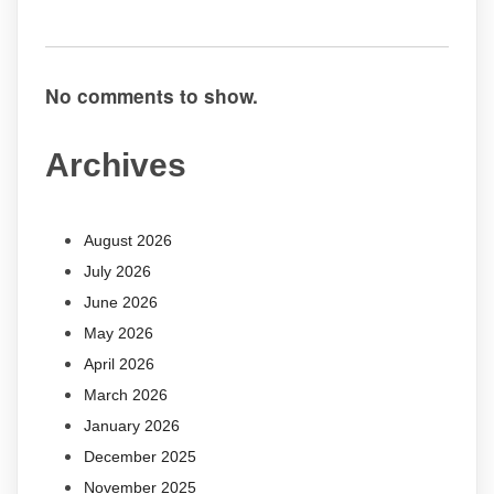
No comments to show.
Archives
August 2026
July 2026
June 2026
May 2026
April 2026
March 2026
January 2026
December 2025
November 2025