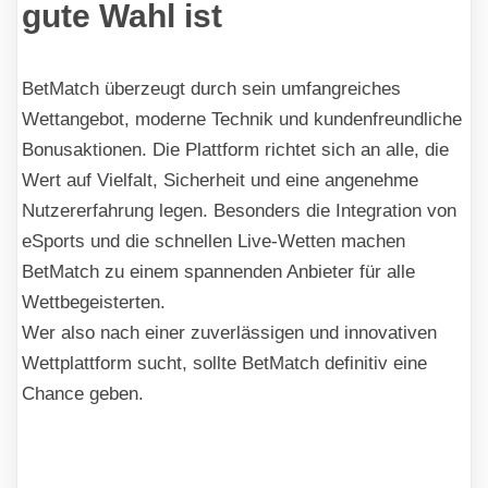
gute Wahl ist
BetMatch überzeugt durch sein umfangreiches
Wettangebot, moderne Technik und kundenfreundliche
Bonusaktionen. Die Plattform richtet sich an alle, die
Wert auf Vielfalt, Sicherheit und eine angenehme
Nutzererfahrung legen. Besonders die Integration von
eSports und die schnellen Live-Wetten machen
BetMatch zu einem spannenden Anbieter für alle
Wettbegeisterten.
Wer also nach einer zuverlässigen und innovativen
Wettplattform sucht, sollte BetMatch definitiv eine
Chance geben.