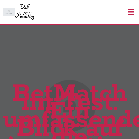
UI
Publishing
BetMatch
im Test:
Ein
umfassend
Blick auf
die