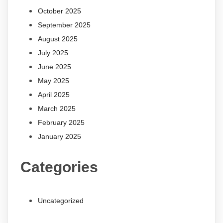
October 2025
September 2025
August 2025
July 2025
June 2025
May 2025
April 2025
March 2025
February 2025
January 2025
Categories
Uncategorized