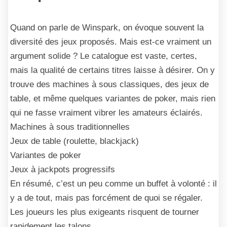
Quand on parle de Winspark, on évoque souvent la
diversité des jeux proposés. Mais est-ce vraiment un
argument solide ? Le catalogue est vaste, certes,
mais la qualité de certains titres laisse à désirer. On y
trouve des machines à sous classiques, des jeux de
table, et même quelques variantes de poker, mais rien
qui ne fasse vraiment vibrer les amateurs éclairés.
Machines à sous traditionnelles
Jeux de table (roulette, blackjack)
Variantes de poker
Jeux à jackpots progressifs
En résumé, c’est un peu comme un buffet à volonté : il
y a de tout, mais pas forcément de quoi se régaler.
Les joueurs les plus exigeants risquent de tourner
rapidement les talons.