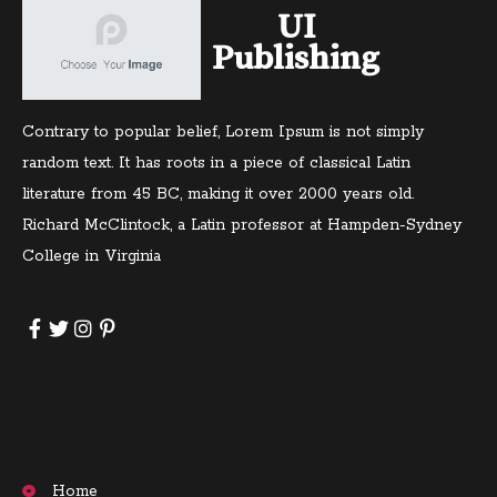
UI
Publishing
Contrary to popular belief, Lorem Ipsum is not simply
random text. It has roots in a piece of classical Latin
literature from 45 BC, making it over 2000 years old.
Richard McClintock, a Latin professor at Hampden-Sydney
College in Virginia
Home