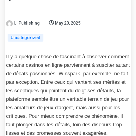
UI Publishing
May 20, 2025
Uncategorized
Il y a quelque chose de fascinant à observer comment
certains casinos en ligne parviennent à susciter autant
de débats passionnés. Winspark, par exemple, ne fait
pas exception. Entre ceux qui vantent ses mérites et
les sceptiques qui pointent du doigt ses défauts, la
plateforme semble être un véritable terrain de jeu pour
les amateurs de jeux d'argent, mais aussi pour les
critiques. Pour mieux comprendre ce phénomène, il
faut plonger dans les détails, loin des discours trop
lisses et des promesses souvent exagérées.