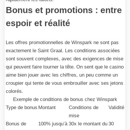
Bonus et promotions : entre
espoir et réalité
Les offres promotionnelles de Winspark ne sont pas
exactement le Saint Graal. Les conditions associées
sont souvent complexes, avec des exigences de mise
qui peuvent faire tourner la tête. On sent que le casino
aime bien jouer avec les chiffres, un peu comme un
croupier qui tente de vous embrouiller avec ses jetons
colorés.
Exemple de conditions de bonus chez Winspark
Type de bonus
Montant
Conditions de
Validité
mise
Bonus de
100% jusqu’à
30x le montant du
30