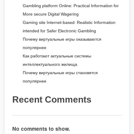
Gambling platform Online: Practical Information for
More secure Digital Wagering
Gaming site Internet-based: Realistic Information
intended for Safer Electronic Gambling
Почему виртуальные игры оказываются
популярнее
Как работают актуальные системы
интеллектуального жилища
Почему виртуальные игры становятся
популярнее
Recent Comments
No comments to show.