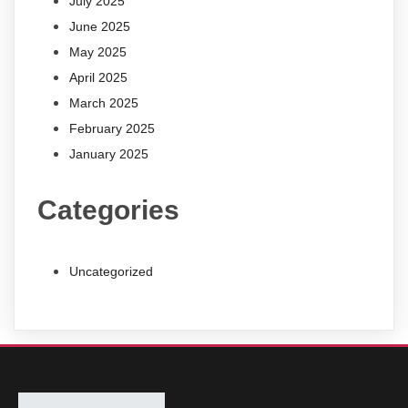
July 2025
June 2025
May 2025
April 2025
March 2025
February 2025
January 2025
Categories
Uncategorized