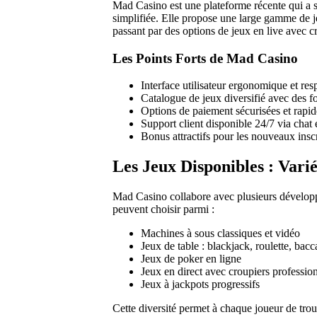
Mad Casino est une plateforme récente qui a su
simplifiée. Elle propose une large gamme de je
passant par des options de jeux en live avec cr
Les Points Forts de Mad Casino
Interface utilisateur ergonomique et re
Catalogue de jeux diversifié avec des 
Options de paiement sécurisées et rapid
Support client disponible 24/7 via chat 
Bonus attractifs pour les nouveaux inscri
Les Jeux Disponibles : Varié
Mad Casino collabore avec plusieurs développ
peuvent choisir parmi :
Machines à sous classiques et vidéo
Jeux de table : blackjack, roulette, bacc
Jeux de poker en ligne
Jeux en direct avec croupiers professio
Jeux à jackpots progressifs
Cette diversité permet à chaque joueur de trou