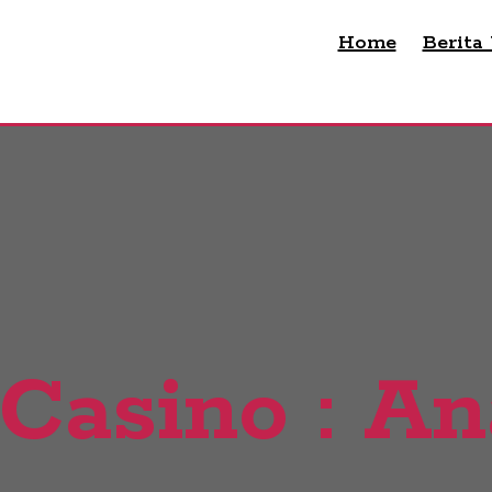
Home
Berita
Casino : An