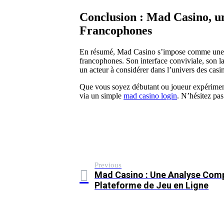
Conclusion : Mad Casino, un
Francophones
En résumé, Mad Casino s’impose comme une pl
francophones. Son interface conviviale, son lar
un acteur à considérer dans l’univers des casi
Que vous soyez débutant ou joueur expériment
via un simple
mad casino login
. N’hésitez pas
Previous
Mad Casino : Une Analyse Comp
Plateforme de Jeu en Ligne