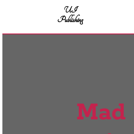
UI
Publishing
Mad 