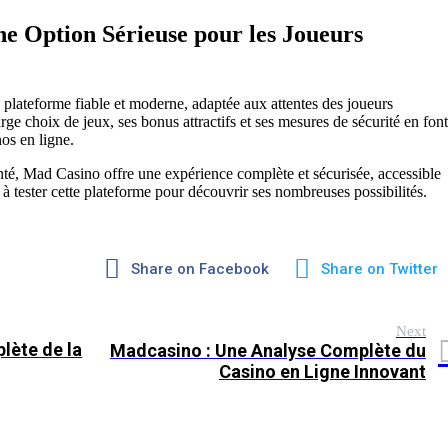
e Option Sérieuse pour les Joueurs
ateforme fiable et moderne, adaptée aux attentes des joueurs
ge choix de jeux, ses bonus attractifs et ses mesures de sécurité en fon
nos en ligne.
é, Mad Casino offre une expérience complète et sécurisée, accessible
 à tester cette plateforme pour découvrir ses nombreuses possibilités.
Share on Facebook
Share on Twitter
Next
lète de la
Madcasino : Une Analyse Complète du
Casino en Ligne Innovant