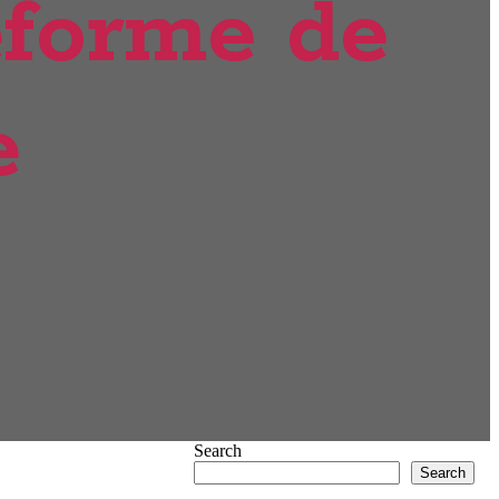
eforme de
e
Search
Search