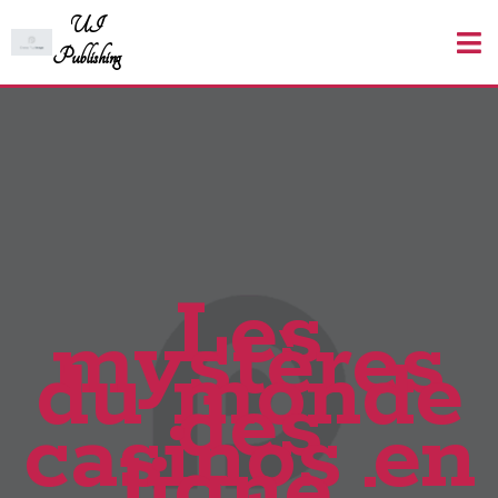
UI
Publishing
Les
mystères
du monde
des
casinos en
ligne :