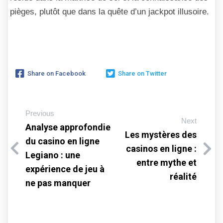
pièges, plutôt que dans la quête d’un jackpot illusoire.
Share on Facebook
Share on Twitter
Previous
Next
Analyse approfondie
Les mystères des
du casino en ligne
casinos en ligne :
Legiano : une
entre mythe et
expérience de jeu à
réalité
ne pas manquer