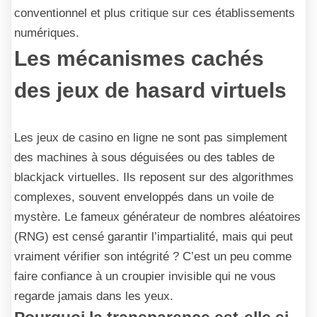
conventionnel et plus critique sur ces établissements
numériques.
Les mécanismes cachés
des jeux de hasard virtuels
Les jeux de casino en ligne ne sont pas simplement
des machines à sous déguisées ou des tables de
blackjack virtuelles. Ils reposent sur des algorithmes
complexes, souvent enveloppés dans un voile de
mystère. Le fameux générateur de nombres aléatoires
(RNG) est censé garantir l’impartialité, mais qui peut
vraiment vérifier son intégrité ? C’est un peu comme
faire confiance à un croupier invisible qui ne vous
regarde jamais dans les yeux.