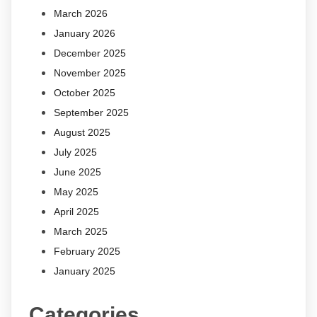
March 2026
January 2026
December 2025
November 2025
October 2025
September 2025
August 2025
July 2025
June 2025
May 2025
April 2025
March 2025
February 2025
January 2025
Categories