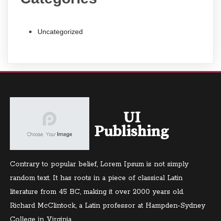
Uncategorized
UI
Publishing
Contrary to popular belief, Lorem Ipsum is not simply
random text. It has roots in a piece of classical Latin
literature from 45 BC, making it over 2000 years old.
Richard McClintock, a Latin professor at Hampden-Sydney
College in Virginia