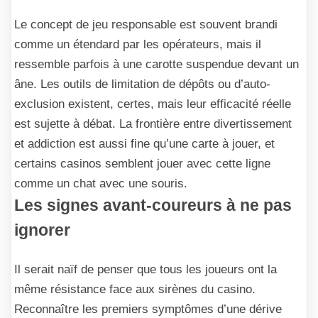
Le concept de jeu responsable est souvent brandi
comme un étendard par les opérateurs, mais il
ressemble parfois à une carotte suspendue devant un
âne. Les outils de limitation de dépôts ou d’auto-
exclusion existent, certes, mais leur efficacité réelle
est sujette à débat. La frontière entre divertissement
et addiction est aussi fine qu’une carte à jouer, et
certains casinos semblent jouer avec cette ligne
comme un chat avec une souris.
Les signes avant-coureurs à ne pas
ignorer
Il serait naïf de penser que tous les joueurs ont la
même résistance face aux sirènes du casino.
Reconnaître les premiers symptômes d’une dérive