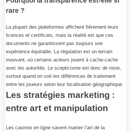
Pourquoi la transparence est-elle si
rare ?
La plupart des plateformes affichent fièrement leurs
licences et certificats, mais la réalité est que ces
documents ne garantissent pas toujours une
expérience équitable. La régulation est un terrain
mouvant, où certains acteurs jouent à cache-cache
avec les autorités. Le scepticisme est donc de mise,
surtout quand on voit les différences de traitement
entre les joueurs selon leur localisation géographique.
Les stratégies marketing :
entre art et manipulation
Les casinos en ligne savent manier l’art de la