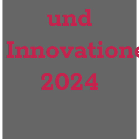
und
Innovation
2024