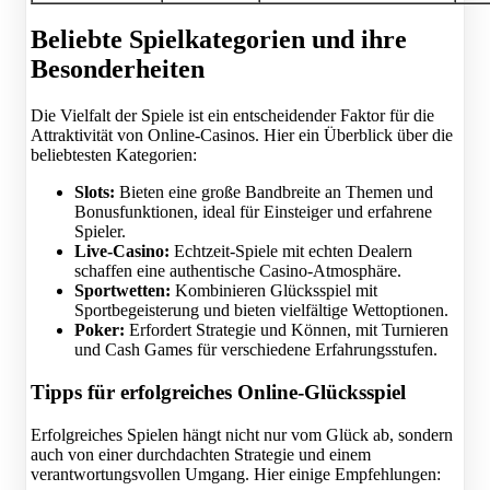
Beliebte Spielkategorien und ihre
Besonderheiten
Die Vielfalt der Spiele ist ein entscheidender Faktor für die
Attraktivität von Online-Casinos. Hier ein Überblick über die
beliebtesten Kategorien:
Slots:
Bieten eine große Bandbreite an Themen und
Bonusfunktionen, ideal für Einsteiger und erfahrene
Spieler.
Live-Casino:
Echtzeit-Spiele mit echten Dealern
schaffen eine authentische Casino-Atmosphäre.
Sportwetten:
Kombinieren Glücksspiel mit
Sportbegeisterung und bieten vielfältige Wettoptionen.
Poker:
Erfordert Strategie und Können, mit Turnieren
und Cash Games für verschiedene Erfahrungsstufen.
Tipps für erfolgreiches Online-Glücksspiel
Erfolgreiches Spielen hängt nicht nur vom Glück ab, sondern
auch von einer durchdachten Strategie und einem
verantwortungsvollen Umgang. Hier einige Empfehlungen: