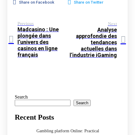
Share on Facebook
Share on Twitter
Previous
Next
Madcasino : Une
Analyse
plongée dans
approfondie des
l’univers des
tendances
casinos en ligne
actuelles dans
français
l’industrie iGaming
Search
Search
Recent Posts
Gambling platform Online: Practical