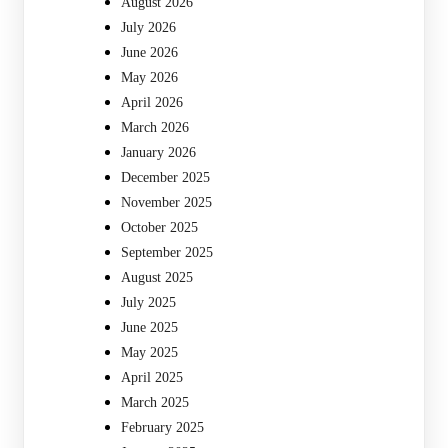
August 2026
July 2026
June 2026
May 2026
April 2026
March 2026
January 2026
December 2025
November 2025
October 2025
September 2025
August 2025
July 2025
June 2025
May 2025
April 2025
March 2025
February 2025