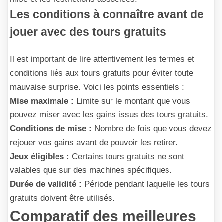
Les conditions à connaître avant de
jouer avec des tours gratuits
Il est important de lire attentivement les termes et
conditions liés aux tours gratuits pour éviter toute
mauvaise surprise. Voici les points essentiels :
Mise maximale :
Limite sur le montant que vous
pouvez miser avec les gains issus des tours gratuits.
Conditions de mise :
Nombre de fois que vous devez
rejouer vos gains avant de pouvoir les retirer.
Jeux éligibles :
Certains tours gratuits ne sont
valables que sur des machines spécifiques.
Durée de validité :
Période pendant laquelle les tours
gratuits doivent être utilisés.
Comparatif des meilleures