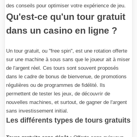
des conseils pour optimiser votre expérience de jeu.
Qu'est-ce qu'un tour gratuit
dans un casino en ligne ?
Un tour gratuit, ou "free spin", est une rotation offerte
sur une machine à sous sans que le joueur ait à miser
de l'argent réel. Ces tours sont souvent proposés
dans le cadre de bonus de bienvenue, de promotions
régulières ou de programmes de fidélité. Ils
permettent de tester les jeux, de découvrir de
nouvelles machines, et surtout, de gagner de l'argent
sans investissement initial.
Les différents types de tours gratuits