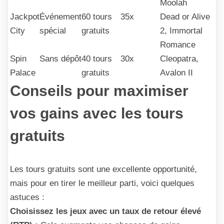
Moolah
Jackpot
Événement
60 tours
35x
Dead or Alive
City
spécial
gratuits
2, Immortal
Romance
Spin
Sans dépôt
40 tours
30x
Cleopatra,
Palace
gratuits
Avalon II
Conseils pour maximiser
vos gains avec les tours
gratuits
Les tours gratuits sont une excellente opportunité,
mais pour en tirer le meilleur parti, voici quelques
astuces :
Choisissez les jeux avec un taux de retour élevé