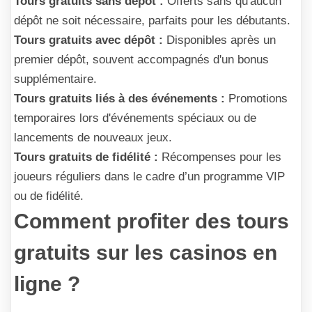
Tours gratuits sans dépôt :
Offerts sans qu'aucun
dépôt ne soit nécessaire, parfaits pour les débutants.
Tours gratuits avec dépôt :
Disponibles après un
premier dépôt, souvent accompagnés d'un bonus
supplémentaire.
Tours gratuits liés à des événements :
Promotions
temporaires lors d'événements spéciaux ou de
lancements de nouveaux jeux.
Tours gratuits de fidélité :
Récompenses pour les
joueurs réguliers dans le cadre d’un programme VIP
ou de fidélité.
Comment profiter des tours
gratuits sur les casinos en
ligne ?