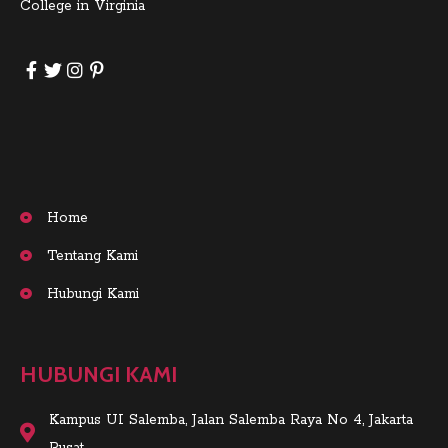
College in Virginia
Home
Tentang Kami
Hubungi Kami
HUBUNGI KAMI
Kampus UI Salemba, Jalan Salemba Raya No 4, Jakarta
Pusat