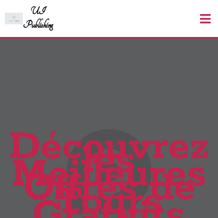
UI
Publishing
Découvrez
les
Meilleures
Offres de
Tours
Gratuits