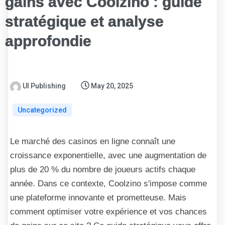
gains avec Coolzino : guide
stratégique et analyse
approfondie
UI Publishing
May 20, 2025
Uncategorized
Le marché des casinos en ligne connaît une
croissance exponentielle, avec une augmentation de
plus de 20 % du nombre de joueurs actifs chaque
année. Dans ce contexte, Coolzino s'impose comme
une plateforme innovante et prometteuse. Mais
comment optimiser votre expérience et vos chances