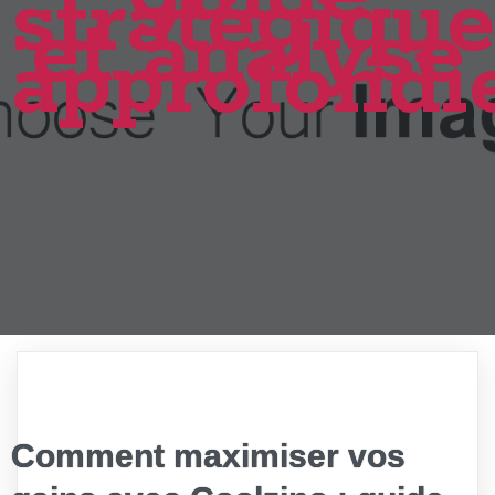
stratégique
et analyse
approfondi
Comment maximiser vos