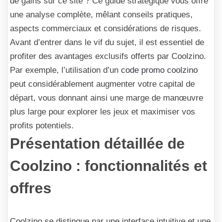
de gains sur ce site ? Ce guide stratégique vous offre
une analyse complète, mêlant conseils pratiques,
aspects commerciaux et considérations de risques.
Avant d’entrer dans le vif du sujet, il est essentiel de
profiter des avantages exclusifs offerts par Coolzino.
Par exemple, l’utilisation d’un
code promo coolzino
peut considérablement augmenter votre capital de
départ, vous donnant ainsi une marge de manœuvre
plus large pour explorer les jeux et maximiser vos
profits potentiels.
Présentation détaillée de
Coolzino : fonctionnalités et
offres
Coolzino se distingue par une interface intuitive et une