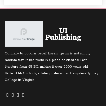
UI
Publishing
Contrary to popular belief, Lorem Ipsum is not simply
random text. It has roots in a piece of classical Latin
literature from 45 BC, making it over 2000 years old.
Richard McClintock, a Latin professor at Hampden-Sydney
College in Virginia