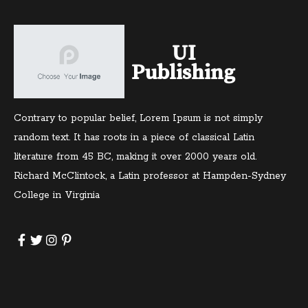
UI
Publishing
Contrary to popular belief, Lorem Ipsum is not simply
random text. It has roots in a piece of classical Latin
literature from 45 BC, making it over 2000 years old.
Richard McClintock, a Latin professor at Hampden-Sydney
College in Virginia