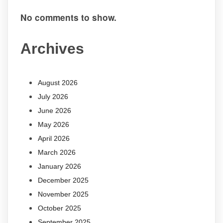
No comments to show.
Archives
August 2026
July 2026
June 2026
May 2026
April 2026
March 2026
January 2026
December 2025
November 2025
October 2025
September 2025