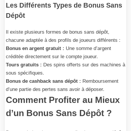
Les Différents Types de Bonus Sans
Dépôt
Il existe plusieurs formes de bonus sans dépôt,
chacune adaptée à des profils de joueurs différents :
Bonus en argent gratuit :
Une somme d’argent
créditée directement sur le compte joueur.
Tours gratuits :
Des spins offerts sur des machines à
sous spécifiques.
Bonus de cashback sans dépôt :
Remboursement
d’une partie des pertes sans avoir à déposer.
Comment Profiter au Mieux
d’un Bonus Sans Dépôt ?