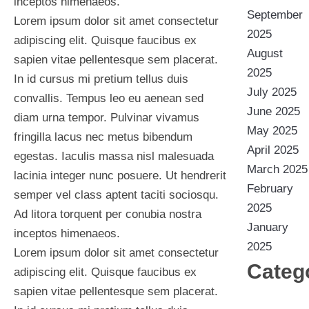
inceptos himenaeos.
September
Lorem ipsum dolor sit amet consectetur
2025
adipiscing elit. Quisque faucibus ex
August
sapien vitae pellentesque sem placerat.
2025
In id cursus mi pretium tellus duis
July 2025
convallis. Tempus leo eu aenean sed
June 2025
diam urna tempor. Pulvinar vivamus
May 2025
fringilla lacus nec metus bibendum
April 2025
egestas. Iaculis massa nisl malesuada
March 2025
lacinia integer nunc posuere. Ut hendrerit
February
semper vel class aptent taciti sociosqu.
2025
Ad litora torquent per conubia nostra
January
inceptos himenaeos.
2025
Lorem ipsum dolor sit amet consectetur
Categ
adipiscing elit. Quisque faucibus ex
sapien vitae pellentesque sem placerat.