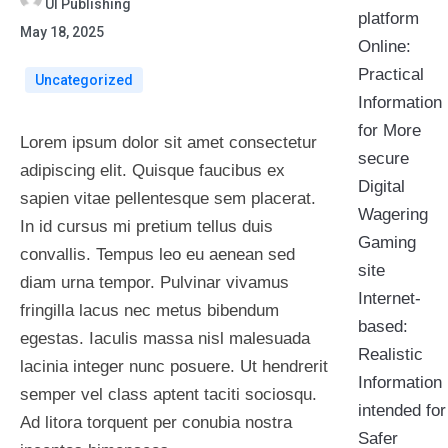
UI Publishing
platform
May 18, 2025
Online:
Practical
Uncategorized
Information
for More
Lorem ipsum dolor sit amet consectetur
secure
adipiscing elit. Quisque faucibus ex
Digital
sapien vitae pellentesque sem placerat.
Wagering
In id cursus mi pretium tellus duis
Gaming
convallis. Tempus leo eu aenean sed
site
diam urna tempor. Pulvinar vivamus
Internet-
fringilla lacus nec metus bibendum
based:
egestas. Iaculis massa nisl malesuada
Realistic
lacinia integer nunc posuere. Ut hendrerit
Information
semper vel class aptent taciti sociosqu.
intended for
Ad litora torquent per conubia nostra
Safer