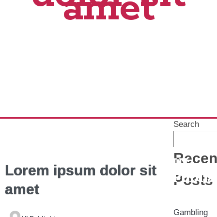
amet
Search
Recen
UI
Lorem ipsum dolor sit
Publis
Posts
amet
Gambling