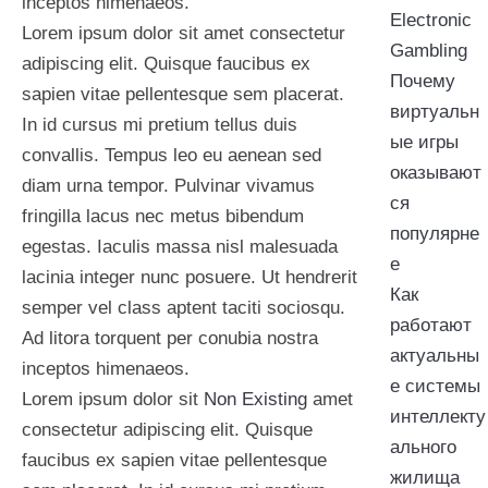
inceptos himenaeos.
Electronic
Lorem ipsum dolor sit amet consectetur
Gambling
adipiscing elit. Quisque faucibus ex
Почему
sapien vitae pellentesque sem placerat.
виртуальн
In id cursus mi pretium tellus duis
ые игры
convallis. Tempus leo eu aenean sed
оказывают
diam urna tempor. Pulvinar vivamus
ся
fringilla lacus nec metus bibendum
популярне
egestas. Iaculis massa nisl malesuada
е
lacinia integer nunc posuere. Ut hendrerit
Как
semper vel class aptent taciti sociosqu.
работают
Ad litora torquent per conubia nostra
актуальны
inceptos himenaeos.
е системы
Lorem ipsum dolor sit
Non Existing
amet
интеллекту
consectetur adipiscing elit. Quisque
ального
faucibus ex sapien vitae pellentesque
жилища