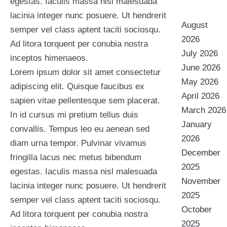
egestas. Iaculis massa nisl malesuada
lacinia integer nunc posuere. Ut hendrerit
August
semper vel class aptent taciti sociosqu.
2026
Ad litora torquent per conubia nostra
July 2026
inceptos himenaeos.
June 2026
Lorem ipsum dolor sit amet consectetur
May 2026
adipiscing elit. Quisque faucibus ex
April 2026
sapien vitae pellentesque sem placerat.
March 2026
In id cursus mi pretium tellus duis
January
convallis. Tempus leo eu aenean sed
2026
diam urna tempor. Pulvinar vivamus
December
fringilla lacus nec metus bibendum
2025
egestas. Iaculis massa nisl malesuada
November
lacinia integer nunc posuere. Ut hendrerit
2025
semper vel class aptent taciti sociosqu.
October
Ad litora torquent per conubia nostra
2025