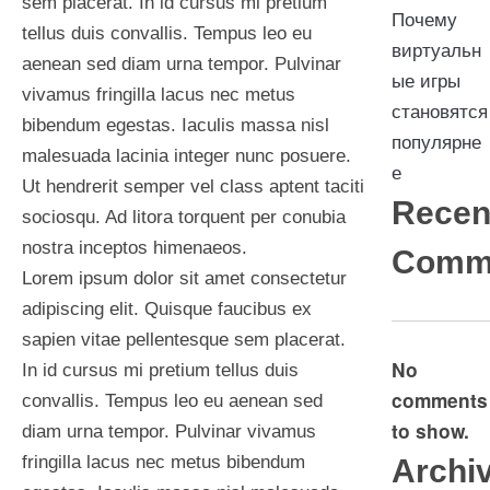
sem placerat. In id cursus mi pretium
Почему
tellus duis convallis. Tempus leo eu
виртуальн
aenean sed diam urna tempor. Pulvinar
ые игры
vivamus fringilla lacus nec metus
становятся
bibendum egestas. Iaculis massa nisl
популярне
malesuada lacinia integer nunc posuere.
е
Ut hendrerit semper vel class aptent taciti
Recen
sociosqu. Ad litora torquent per conubia
nostra inceptos himenaeos.
Comm
Lorem ipsum dolor sit amet consectetur
adipiscing elit. Quisque faucibus ex
sapien vitae pellentesque sem placerat.
No
In id cursus mi pretium tellus duis
comments
convallis. Tempus leo eu aenean sed
to show.
diam urna tempor. Pulvinar vivamus
fringilla lacus nec metus bibendum
Archi