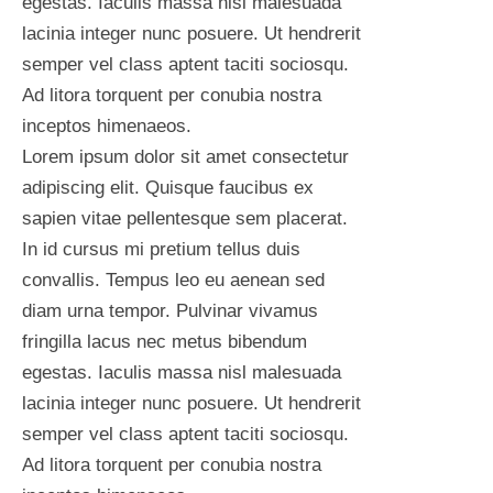
egestas. Iaculis massa nisl malesuada
making it
lacinia integer nunc posuere. Ut hendrerit
over 2000
semper vel class aptent taciti sociosqu.
years old.
Ad litora torquent per conubia nostra
Richard
inceptos himenaeos.
Lorem ipsum dolor sit amet consectetur
adipiscing elit. Quisque faucibus ex
sapien vitae pellentesque sem placerat.
In id cursus mi pretium tellus duis
convallis. Tempus leo eu aenean sed
diam urna tempor. Pulvinar vivamus
fringilla lacus nec metus bibendum
egestas. Iaculis massa nisl malesuada
lacinia integer nunc posuere. Ut hendrerit
semper vel class aptent taciti sociosqu.
Ad litora torquent per conubia nostra