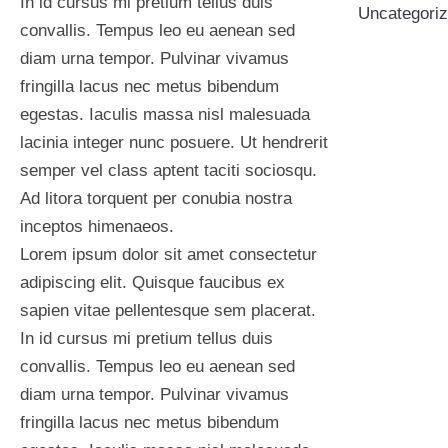
In id cursus mi pretium tellus duis
Uncategori
convallis. Tempus leo eu aenean sed
Contrary
diam urna tempor. Pulvinar vivamus
to popular
fringilla lacus nec metus bibendum
belief,
egestas. Iaculis massa nisl malesuada
Lorem
lacinia integer nunc posuere. Ut hendrerit
Ipsum is
semper vel class aptent taciti sociosqu.
not simply
Ad litora torquent per conubia nostra
random
inceptos himenaeos.
text. It has
Lorem ipsum dolor sit amet consectetur
roots in a
adipiscing elit. Quisque faucibus ex
piece of
sapien vitae pellentesque sem placerat.
classical
In id cursus mi pretium tellus duis
Latin
convallis. Tempus leo eu aenean sed
literature
diam urna tempor. Pulvinar vivamus
from 45
fringilla lacus nec metus bibendum
BC,