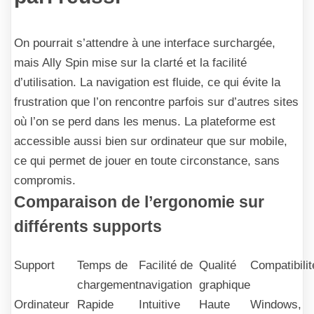
On pourrait s’attendre à une interface surchargée,
mais Ally Spin mise sur la clarté et la facilité
d’utilisation. La navigation est fluide, ce qui évite la
frustration que l’on rencontre parfois sur d’autres sites
où l’on se perd dans les menus. La plateforme est
accessible aussi bien sur ordinateur que sur mobile,
ce qui permet de jouer en toute circonstance, sans
compromis.
Comparaison de l’ergonomie sur
différents supports
Support
Temps de
Facilité de
Qualité
Compatibilit
chargement
navigation
graphique
Ordinateur
Rapide
Intuitive
Haute
Windows,