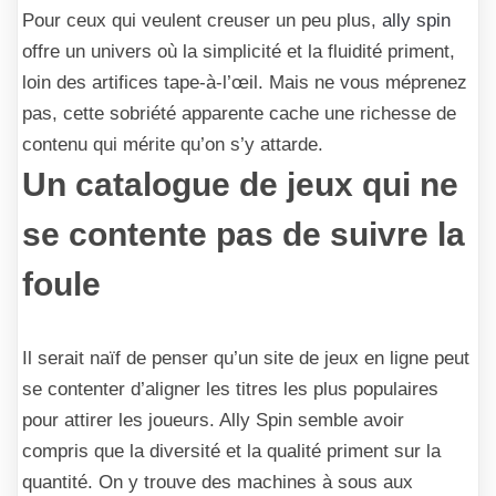
Pour ceux qui veulent creuser un peu plus,
ally spin
offre un univers où la simplicité et la fluidité priment,
loin des artifices tape-à-l’œil. Mais ne vous méprenez
pas, cette sobriété apparente cache une richesse de
contenu qui mérite qu’on s’y attarde.
Un catalogue de jeux qui ne
se contente pas de suivre la
foule
Il serait naïf de penser qu’un site de jeux en ligne peut
se contenter d’aligner les titres les plus populaires
pour attirer les joueurs. Ally Spin semble avoir
compris que la diversité et la qualité priment sur la
quantité. On y trouve des machines à sous aux