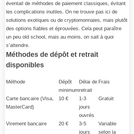
éventail de méthodes de paiement classiques, évitant
les complications inutiles. On ne trouve pas ici de
solutions exotiques ou de cryptomonnaies, mais plutôt
des options fiables et éprouvées. Cela peut paraître
un peu old school, mais au moins, on sait à quoi
s’attendre.
Méthodes de dépôt et retrait
disponibles
Méthode
Dépôt
Délai de
Frais
minimum
retrait
Carte bancaire (Visa,
10 €
1-3
Gratuit
MasterCard)
jours
ouvrés
Virement bancaire
20 €
3-5
Variable
jours
selon la