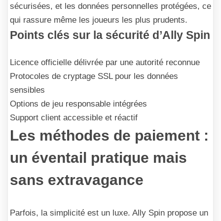
sécurisées, et les données personnelles protégées, ce
qui rassure même les joueurs les plus prudents.
Points clés sur la sécurité d’Ally Spin
Licence officielle délivrée par une autorité reconnue
Protocoles de cryptage SSL pour les données
sensibles
Options de jeu responsable intégrées
Support client accessible et réactif
Les méthodes de paiement :
un éventail pratique mais
sans extravagance
Parfois, la simplicité est un luxe. Ally Spin propose un