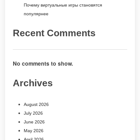
Почему виртуальные игры становятся
популярнее
Recent Comments
No comments to show.
Archives
August 2026
July 2026
June 2026
May 2026
April 2026