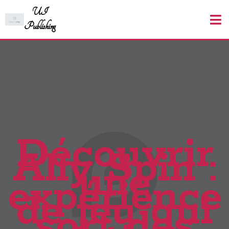
UI
Publishing
Découvrir
Ally Spin :
une
expérience
de jeu qui
sort des