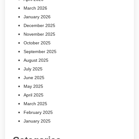
March 2026
January 2026
December 2025
November 2025
October 2025
September 2025
August 2025
July 2025
June 2025
May 2025
April 2025
March 2025
February 2025
January 2025