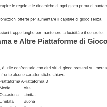
apire le regole e le dinamiche di ogni gioco prima di puntar
promozioni offerte per aumentare il capitale di gioco senza
sioni troppo lunghe per mantenere la lucidità e il controllo.
ma e Altre Piattaforme di Gioc
è utile confrontarlo con altri siti di gioco presenti sul merca
nfronto alcune caratteristiche chiave:
Piattaforma A
Piattaforma B
Media
Alta
Occasionali
Limitati
Limitata
Buona