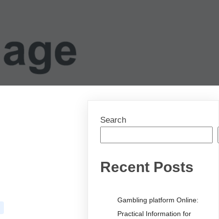
Search
Recent Posts
Gambling platform Online:
Practical Information for