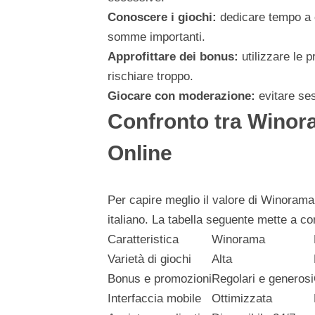
Conoscere i giochi:
dedicare tempo a c
somme importanti.
Approfittare dei bonus:
utilizzare le 
rischiare troppo.
Giocare con moderazione:
evitare ses
Confronto tra Winora
Online
Per capire meglio il valore di Winorama, 
italiano. La tabella seguente mette a co
Caratteristica
Winorama
Varietà di giochi
Alta
Bonus e promozioni
Regolari e generosi
Interfaccia mobile
Ottimizzata