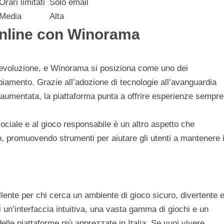
Orari limitati
Solo email
Media
Alta
Online con Winorama
ua evoluzione, e Winorama si posiziona come uno dei
biamento. Grazie all’adozione di tecnologie all’avanguardia
ltà aumentata, la piattaforma punta a offrire esperienze sempre
 sociale e al gioco responsabile è un altro aspetto che
promuovendo strumenti per aiutare gli utenti a mantenere i
ente per chi cerca un ambiente di gioco sicuro, divertente 
 un’interfaccia intuitiva, una vasta gamma di giochi e un
delle piattaforme più apprezzate in Italia. Se vuoi vivere