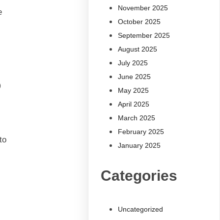
November 2025
e
October 2025
September 2025
August 2025
July 2025
June 2025
o
May 2025
April 2025
March 2025
February 2025
to
January 2025
Categories
Uncategorized