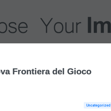
a Frontiera del Gioco
Uncategorized