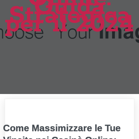
Guida
Strategica
per il 2024
Come Massimizzare le Tue