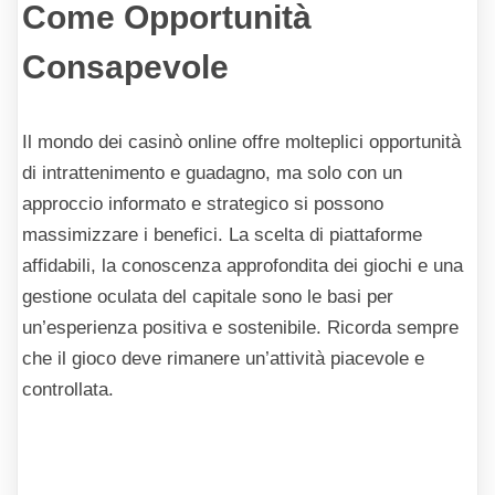
Come Opportunità
Consapevole
Il mondo dei casinò online offre molteplici opportunità
di intrattenimento e guadagno, ma solo con un
approccio informato e strategico si possono
massimizzare i benefici. La scelta di piattaforme
affidabili, la conoscenza approfondita dei giochi e una
gestione oculata del capitale sono le basi per
un’esperienza positiva e sostenibile. Ricorda sempre
che il gioco deve rimanere un’attività piacevole e
controllata.