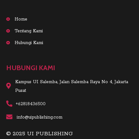
Home
Tentang Kami
Hubungi Kami
HUBUNGI KAMI
Kampus UI Salemba, Jalan Salemba Raya No 4, Jakarta
Pusat
+62818436500
info@uipublishing.com
© 2025 UI PUBLISHING