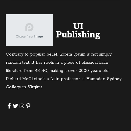
UI
Publishing
Contrary to popular belief, Lorem Ipsum is not simply
random text. It has roots in a piece of classical Latin
literature from 45 BC, making it over 2000 years old.
Richard McClintock, a Latin professor at Hampden-Sydney
College in Virginia