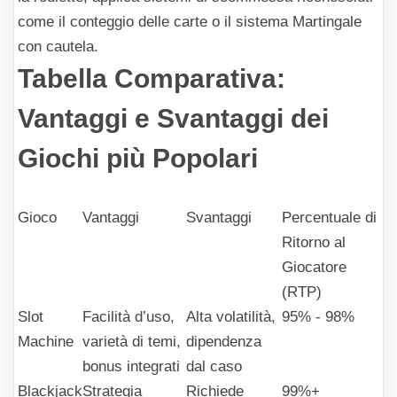
come il conteggio delle carte o il sistema Martingale
con cautela.
Tabella Comparativa:
Vantaggi e Svantaggi dei
Giochi più Popolari
Gioco
Vantaggi
Svantaggi
Percentuale di
Ritorno al
Giocatore
(RTP)
Slot
Facilità d’uso,
Alta volatilità,
95% - 98%
Machine
varietà di temi,
dipendenza
bonus integrati
dal caso
Blackjack
Strategia
Richiede
99%+