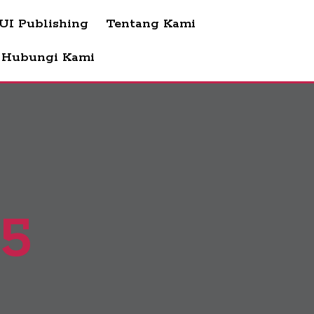
 UI Publishing
Tentang Kami
Hubungi Kami
25