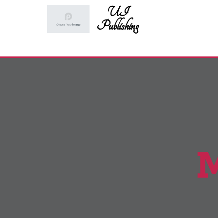
UI
Publishing
M