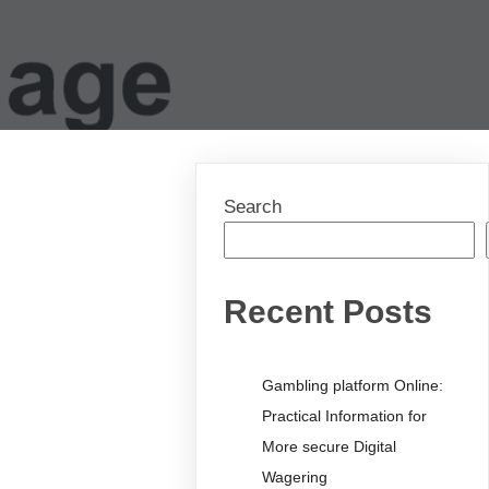
Search
Recent Posts
Gambling platform Online:
Practical Information for
More secure Digital
Wagering