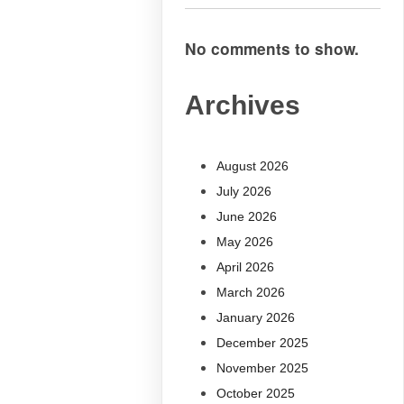
No comments to show.
Archives
August 2026
July 2026
June 2026
May 2026
April 2026
March 2026
January 2026
December 2025
November 2025
October 2025